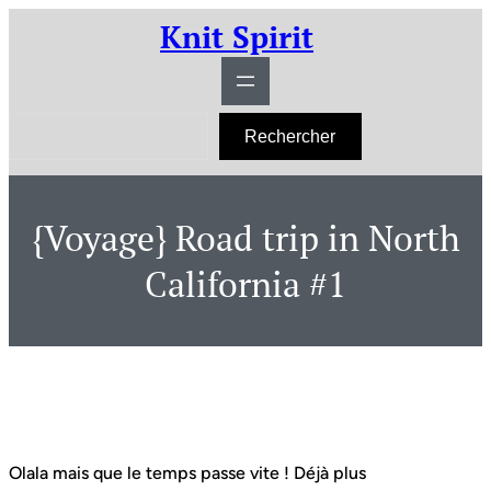
Aller
Knit Spirit
au
contenu
R
Rechercher
e
c
h
e
r
{Voyage} Road trip in North
c
h
e
California #1
r
Olala mais que le temps passe vite ! Déjà plus