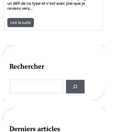
un défi de ce type et c’est avec joie que je
reviens vers…
Lire la suite
Rechercher
S
e
a
r
c
h
Derniers articles