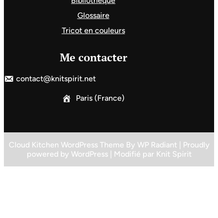
Bibliothèque
Glossaire
Tricot en couleurs
Me contacter
contact@knitspirit.net
Paris (France)
Cloud Kitchen WordPress Theme
By
WP Radiant
| Proudly
powered by
WordPress
| Modifié par
Knit Spirit