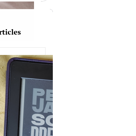
rticles
uquine #149