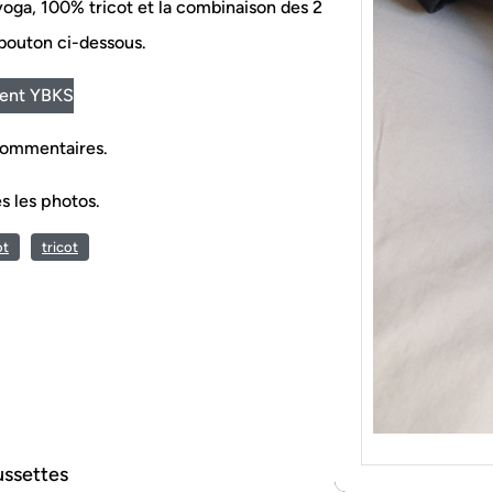
{Tric
oga, 100% tricot et la combinaison des 2
Je tr
e bouton ci-dessous.
socqu
C’est 
ment YBKS
consé
j’orga
 commentaires.
s les photos.
ot
tricot
aussettes