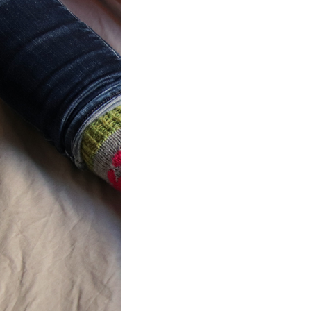
ot} Flower
r socks
ron a été
lement créé pour les
es de…