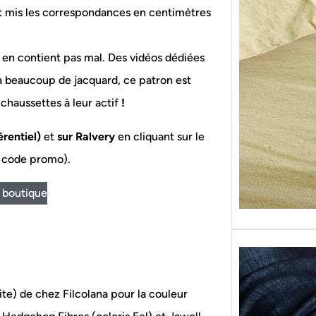
Sans g
t mis les correspondances en centimètres
replon
« Roy
n en contient pas mal. Des vidéos dédiées
a beaucoup de jacquard, ce patron est
chaussettes à leur actif
!
rentiel)
et
sur Ralvery
en cliquant sur le
 code promo).
 boutique
hite) de chez Filcolana pour la couleur