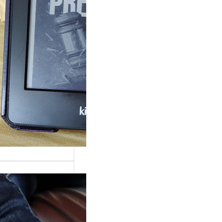
rande surprise, j’ai
gé dans la série
 Grace »…