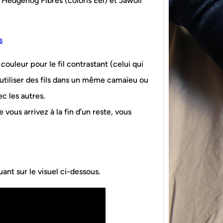
Hedgehog Fibres (coloris Eel) et Jawoll
 couleur pour le fil contrastant (celui qui
utiliser des fils dans un même camaïeu ou
{Tric
ec les autres.
powe
 vous arrivez à la fin d’un reste, vous
Ce pat
initia
membr
ant sur le visuel ci-dessous.