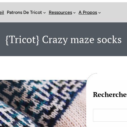
il
Patrons De Tricot
Ressources
A Propos
{Tricot} Crazy maze socks
Recherche
S
e
a
r