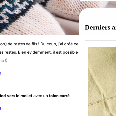
c
h
Derniers a
) de restes de fils ! Du coup, j’ai créé ce
es restes. Bien évidemment, il est possible
a !).
ied vers le mollet
avec un
talon carré
.
Je bo