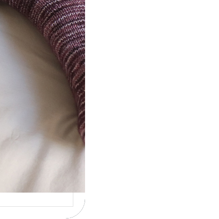
ot} Le défi 2026 :
icote mes
ettes
la 4ème année
cutive que
nise un défi de…