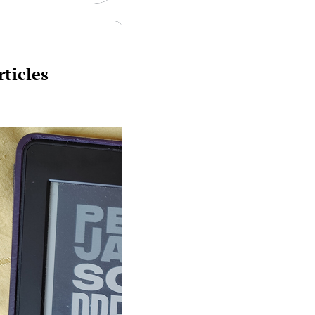
rticles
uquine #149