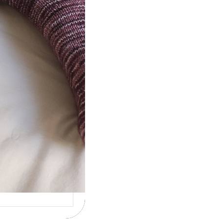
ot} Le défi 2026 :
icote mes
ettes
la 4ème année
cutive que
nise un défi de…