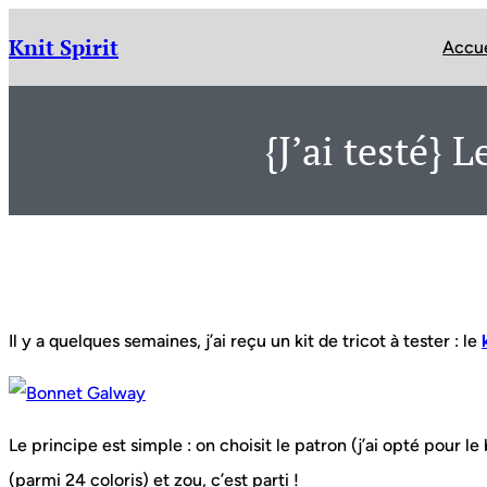
Aller
au
Knit Spirit
Accue
contenu
{J’ai testé}
Il y a quelques semaines, j’ai reçu un kit de tricot à tester : le
Le principe est simple : on choisit le patron (j’ai opté pour l
(parmi 24 coloris) et zou, c’est parti !