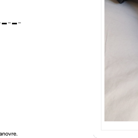
{Tric
Je tr
socqu
– ▬ – ▬ –
C’est 
consé
j’orga
anovre.