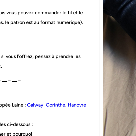
mais vous pouvez commander le fil et le
, le patron est au format numérique).
, si vous l’offrez, pensez à prendre les
{Tric
powe
c.
Ce pat
– ▬ – ▬ –
initia
membr
appée Laine :
Galway
,
Corinthe
,
Hanovre
les ci-dessous :
ner et pourquoi