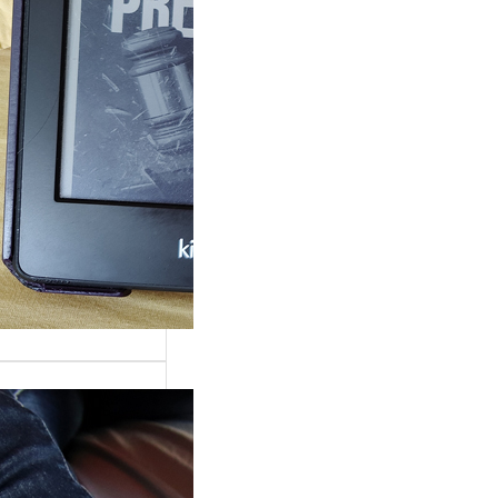
rande surprise, j’ai
gé dans la série
 Grace »…