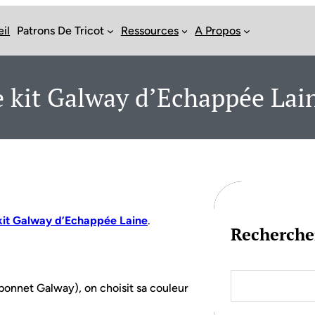
il
Patrons De Tricot
Ressources
A Propos
 Le kit Galway d’Echappée Lai
kit Galway d’Echappée Laine
.
Recherche
S
e
e bonnet Galway), on choisit sa couleur
a
r