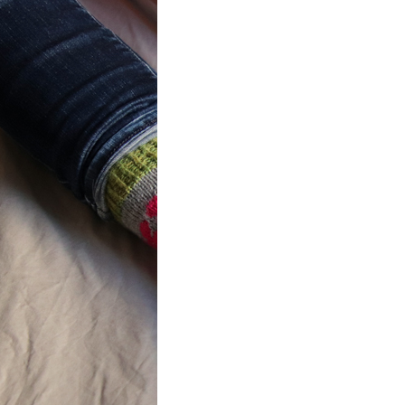
ot} Flower
r socks
ron a été
lement créé pour les
es de…