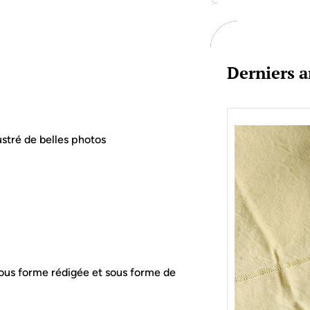
c
h
Derniers a
ustré de belles photos
 sous forme rédigée et sous forme de
Je bo