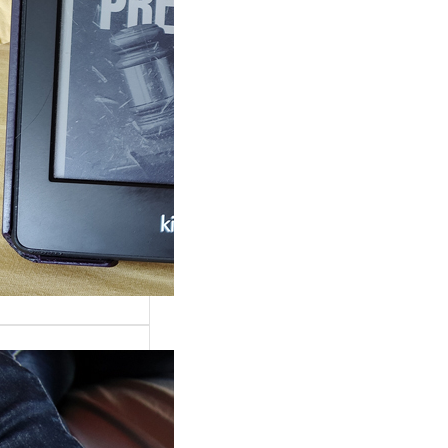
rande surprise, j’ai
gé dans la série
 Grace »…