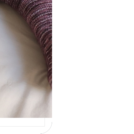
ot} Le défi 2026 :
icote mes
ettes
la 4ème année
cutive que
nise un défi de…