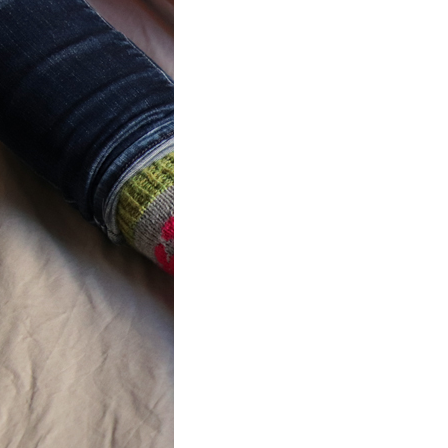
ot} Flower
r socks
ron a été
lement créé pour les
es de…