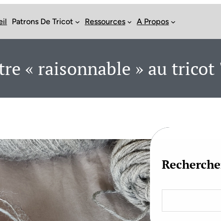
il
Patrons De Tricot
Ressources
A Propos
tre « raisonnable » au tricot 
Recherche
S
e
a
r