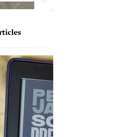
rticles
uquine #149