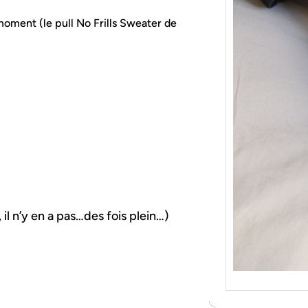
{Tric
Je tr
oment (le pull No Frills Sweater de
socqu
C’est 
consé
j’orga
 il n’y en a pas…des fois plein…)