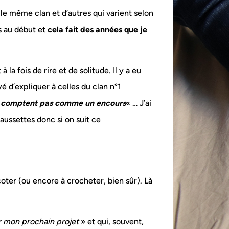
le même clan et d’autres qui varient selon
ts au début et
cela fait des années que je
 la fois de rire et de solitude. Il y a eu
é d’expliquer à celles du clan n°1
{Tric
e comptent pas comme un encours
« … J’ai
powe
ussettes donc si on suit ce
Ce pat
initia
membr
ricoter (ou encore à crocheter, bien sûr). Là
our mon prochain projet
» et qui, souvent,