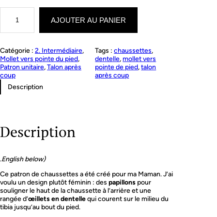
q
u
AJOUTER AU PANIER
a
n
t
Catégorie :
2. Intermédiaire
, 
Tags :
chaussettes
, 
i
Mollet vers pointe du pied
, 
dentelle
, 
mollet vers
t
Patron unitaire
, 
Talon après
pointe de pied
, 
talon
é
coup
après coup
d
e
Description
M
a
m
a
Description
'
s
s
o
.English below)
c
k
Ce patron de chaussettes a été créé pour ma Maman. J’ai
s
voulu un design plutôt féminin : des
papillons
pour
souligner le haut de la chaussette à l’arrière et une
rangée d’
œillets en dentelle
qui courent sur le milieu du
tibia jusqu’au bout du pied.