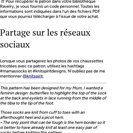
Pour récupérer le patron dans votre bibliothèque
Ravelry, je vous fournis un code personnel. Toutes les
informations sont indiquées dans l’un des fichiers PDF
que vous pourrez télécharger à l’issue de votre achat.
Partage sur les réseaux
sociaux
Lorsque vous partagerez les photos de vos chaussettes
tricotées avec ce patron, utilisez les hashtags
#mamassocks et #knitspiritdesigns. N’oubliez pas de me
mentionner
@knitspirit
.
This pattern has been designed for my Mum. I wanted a
feminin design: butterflies to highlight the top of the sock
at the back and eyelets in lace running from the middle of
the tibia to the tip of the foot.
Those socks are knit from cuff to toes with an
afterthought heel and a picot hem.
>
The only point that can be tough is the hem border so it
is better to have already knit at least one easy pair of
socks before knitting this pattern.