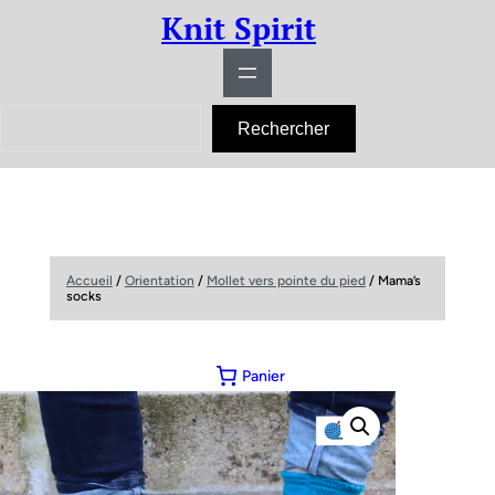
Knit Spirit
R
Rechercher
e
c
h
e
r
c
h
e
r
Accueil
/
Orientation
/
Mollet vers pointe du pied
/ Mama’s
socks
Panier