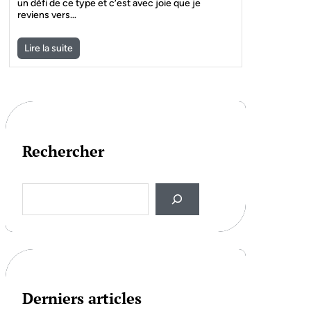
un défi de ce type et c’est avec joie que je
reviens vers…
Lire la suite
Rechercher
S
e
a
r
c
h
Derniers articles