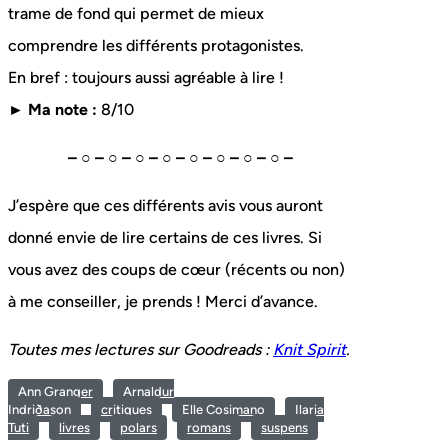
trame de fond qui permet de mieux
comprendre les différents protagonistes.
En bref : toujours aussi agréable à lire !
► Ma note :
8/10
– ○ – ○ – ○ – ○ – ○ – ○ – ○ – ○ –
J’espère que ces différents avis vous auront
donné envie de lire certains de ces livres. Si
vous avez des coups de cœur (récents ou non)
à me conseiller, je prends ! Merci d’avance.
Toutes mes lectures sur Goodreads :
Knit Spirit
.
Ann Granger
Arnaldur
Indriðason
critiques
Elle Cosimano
Ilaria
Tuti
livres
polars
romans
suspens