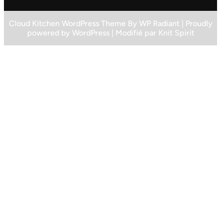
Cloud Kitchen WordPress Theme
By
WP Radiant
| Proudly
powered by
WordPress
| Modifié par
Knit Spirit