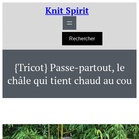
Aller
Knit Spirit
au
contenu
R
Rechercher
e
c
h
e
r
{Tricot} Passe-partout, le
c
h
e
châle qui tient chaud au cou
r