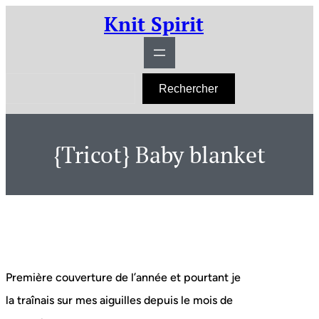
Aller
Knit Spirit
au
contenu
R
Rechercher
e
c
h
e
r
{Tricot} Baby blanket
c
h
e
r
Première couverture de l’année et pourtant je
la traînais sur mes aiguilles depuis le mois de