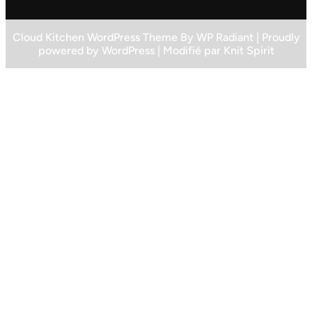
Cloud Kitchen WordPress Theme
By
WP Radiant
| Proudly
powered by
WordPress
| Modifié par
Knit Spirit