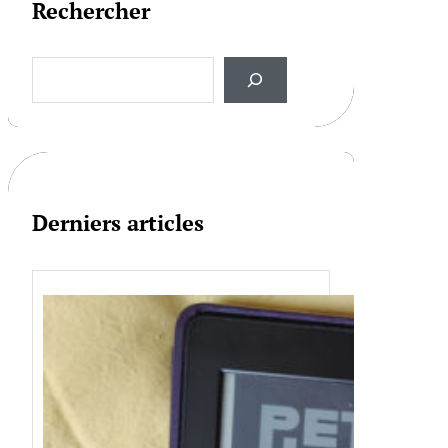
Rechercher
S
e
a
r
c
h
Derniers articles