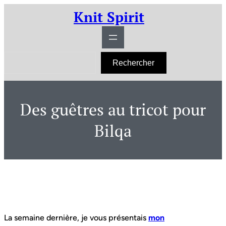
Aller
Knit Spirit
au
contenu
R
Rechercher
e
c
h
e
r
Des guêtres au tricot pour
c
h
e
Bilqa
r
La semaine dernière, je vous présentais
mon