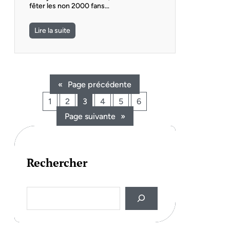
fêter les non 2000 fans…
Lire la suite
«
Page précédente
1
2
3
4
5
6
Page suivante
»
Rechercher
S
e
a
r
c