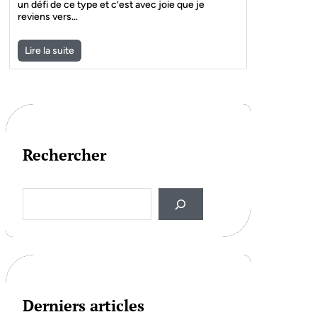
un défi de ce type et c’est avec joie que je
reviens vers…
Lire la suite
Rechercher
S
e
a
r
c
h
Derniers articles