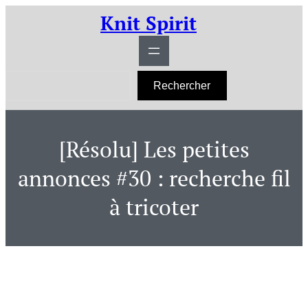
Aller
Knit Spirit
au
contenu
R
Rechercher
e
c
h
e
r
[Résolu] Les petites
c
h
e
annonces #30 : recherche fil
r
à tricoter