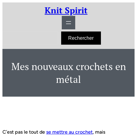
Aller
Knit Spirit
au
contenu
R
Rechercher
e
c
h
e
r
Mes nouveaux crochets en
c
h
e
métal
r
C’est pas le tout de
se mettre au crochet
, mais