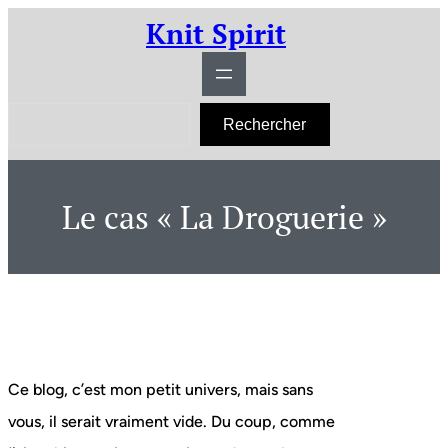
Aller
Knit Spirit
au
contenu
R
Rechercher
e
c
h
e
r
Le cas « La Droguerie »
c
h
e
r
Ce blog, c’est mon petit univers, mais sans
vous, il serait vraiment vide. Du coup, comme