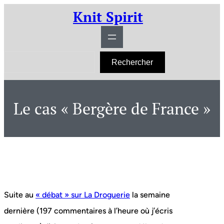
Aller
Knit Spirit
au
contenu
R
Rechercher
e
c
h
e
r
Le cas « Bergère de France »
c
h
e
r
Suite au
« débat » sur La Droguerie
la semaine
dernière (197 commentaires à l’heure où j’écris