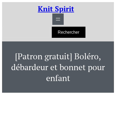
Aller
Knit Spirit
au
contenu
R
Rechercher
e
c
h
e
r
[Patron gratuit] Boléro,
c
h
e
débardeur et bonnet pour
r
enfant