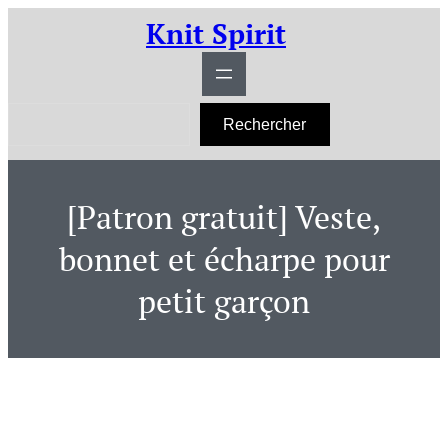
Aller
Knit Spirit
au
contenu
R
Rechercher
e
c
h
e
r
[Patron gratuit] Veste,
c
h
e
bonnet et écharpe pour
r
petit garçon