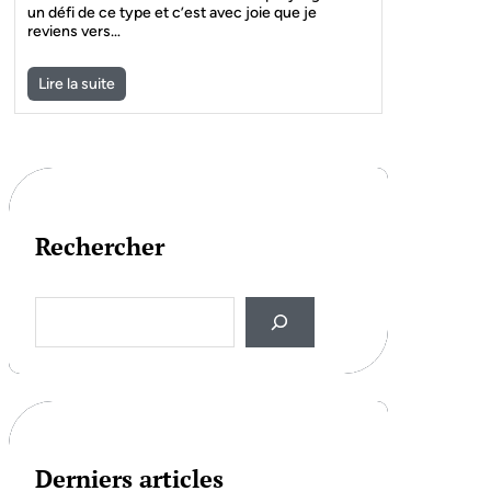
un défi de ce type et c’est avec joie que je
reviens vers…
Lire la suite
Rechercher
S
e
a
r
c
h
Derniers articles