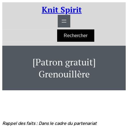
Aller
Knit Spirit
au
contenu
R
Rechercher
e
c
h
e
r
[Patron gratuit]
c
h
e
Grenouillère
r
Rappel des faits : Dans le cadre du partenariat