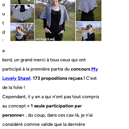
o
u
t
d
’
a
bord, un grand merci à tous ceux qui ont
participé à la première partie du
concours
My
Lovely Shawl
.
173 propositions reçues !
C’est
de la folie !
Cependant, il y en a qui n’ont pas tout compris
au concept «
1 seule participation par
personne
« , du coup, dans ces cas-là, je n’ai
considéré comme valide que la dernière