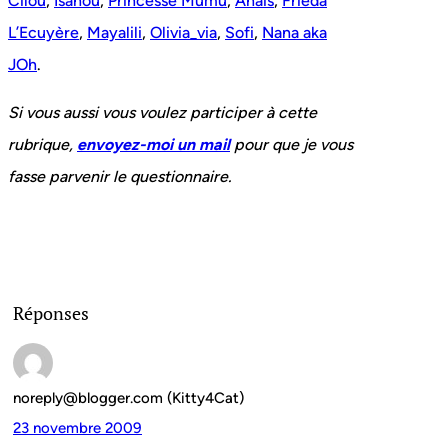
Cilou
,
Isanou
,
Princesse Mumu
,
Anaïs
,
Frieda
L’Ecuyère
,
Mayalili
,
Olivia_via
,
Sofi
,
Nana aka
JOh
.
Si vous aussi vous voulez participer à cette
rubrique,
envoyez-moi un mail
pour que je vous
fasse parvenir le questionnaire.
Réponses
noreply@blogger.com (Kitty4Cat)
23 novembre 2009