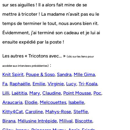
sur ses aiguilles ! Il a alors fait mine de se
mettre à tricoter ! La madame n’avait pas eu le
temps de terminer le tout, nous avons bien rit.
Évidemment, j’ai terminé son cadeau et je lui ai
ensuite expédié par la poste !
Les autres « Tricotons avec… »
(clic sur les liens pour
:
accéder aux interviews précédentes)
Knit Spirit
,
Poupe & Soso
,
Sandra
,
Mlle Gima
,
Fa
,
Raphaëlle
,
Emilie
,
Virginie
,
Lucy
,
Tri-Koala
,
Lilli
,
Laëtitia
,
Mary
,
Claudine
,
Point Mousse
,
Poc
,
Araucaria
,
Elodie
,
Melcouettes
,
Isabelle
,
Kitty4Cat
,
Caroline
,
Mahys-Rose
,
Steffie
,
Birana
,
Mélusine Intrépide
,
Milival
,
Biscotte
,