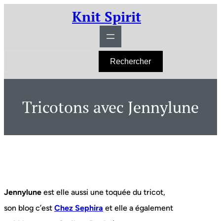
Aller
Knit Spirit
au
contenu
R
Rechercher
e
c
h
e
r
Tricotons avec Jennylune
c
h
e
r
Jennylune
est elle aussi une toquée du tricot,
son blog c’est
Chez Sephira
et elle a également