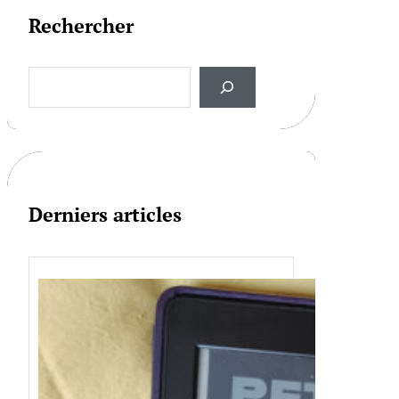
Rechercher
S
e
a
r
c
h
Derniers articles