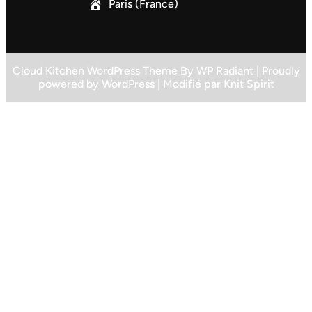
Paris (France)
Cloud Kitchen WordPress Theme
By
WP Radiant
| Proudly
powered by
WordPress
| Modifié par
Knit Spirit