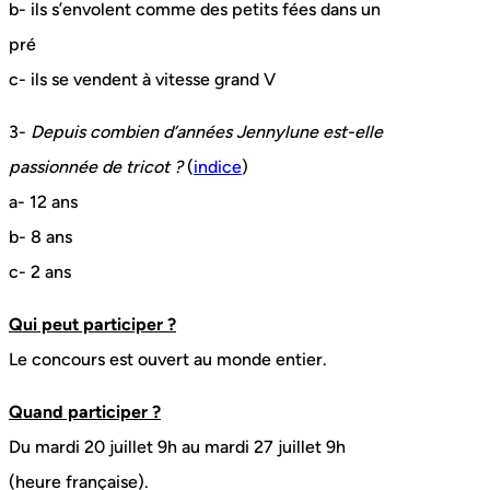
b- ils s’envolent comme des petits fées dans un
pré
c- ils se vendent à vitesse grand V
3-
Depuis combien d’années Jennylune est-elle
passionnée de tricot ?
(
indice
)
a- 12 ans
b- 8 ans
c- 2 ans
Qui peut participer ?
Le concours est ouvert au monde entier.
Quand participer ?
Du mardi 20 juillet 9h au mardi 27 juillet 9h
(heure française).