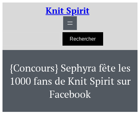
Aller
Knit Spirit
au
contenu
R
Rechercher
e
c
h
e
r
{Concours} Sephyra fête les
c
h
e
1000 fans de Knit Spirit sur
r
Facebook