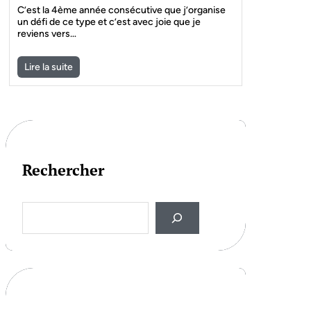
C’est la 4ème année consécutive que j’organise
un défi de ce type et c’est avec joie que je
reviens vers…
Lire la suite
Rechercher
S
e
a
r
c
h