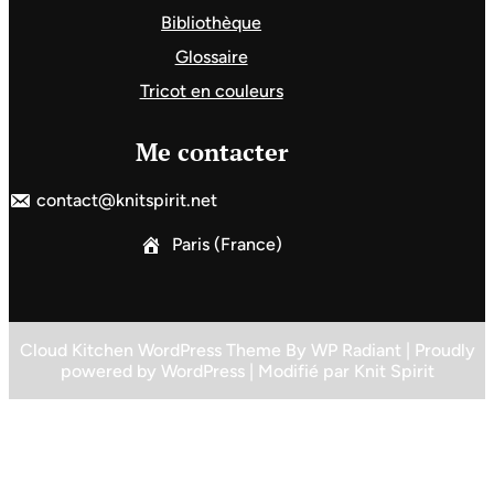
Bibliothèque
Glossaire
Tricot en couleurs
Me contacter
contact@knitspirit.net
Paris (France)
Cloud Kitchen WordPress Theme
By
WP Radiant
| Proudly
powered by
WordPress
| Modifié par
Knit Spirit