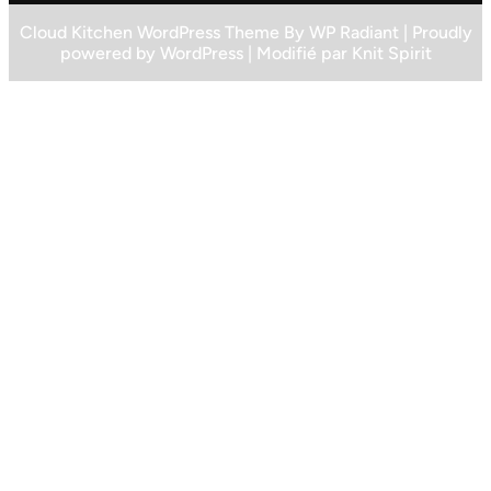
Cloud Kitchen WordPress Theme
By
WP Radiant
| Proudly
powered by
WordPress
| Modifié par
Knit Spirit