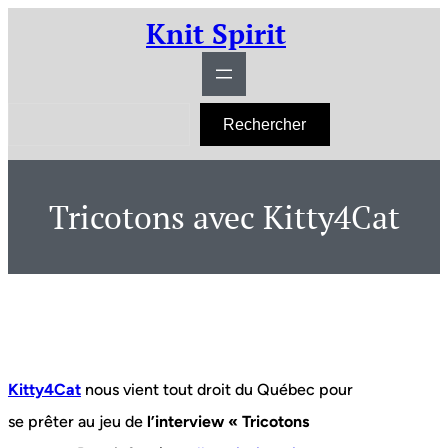
Aller
Knit Spirit
au
contenu
R
Rechercher
e
c
h
e
r
Tricotons avec Kitty4Cat
c
h
e
r
Kitty4Cat
nous vient tout droit du Québec pour
se prêter au jeu de
l’interview « Tricotons