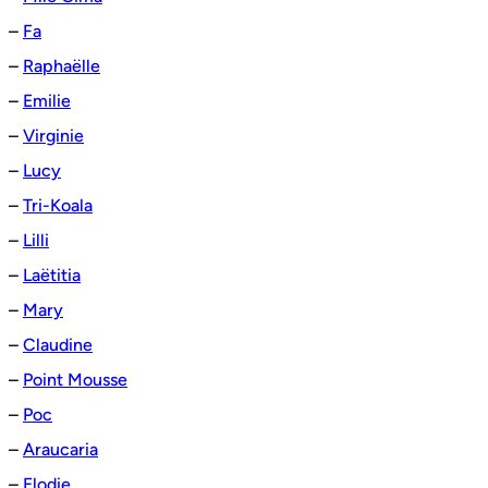
–
Fa
–
Raphaëlle
–
Emilie
–
Virginie
–
Lucy
–
Tri-Koala
–
Lilli
–
Laëtitia
–
Mary
–
Claudine
–
Point Mousse
–
Poc
–
Araucaria
–
Elodie