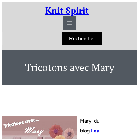
Aller
Knit Spirit
au
contenu
R
Rechercher
e
c
h
e
r
Tricotons avec Mary
c
h
e
r
Mary, du
blog
Les