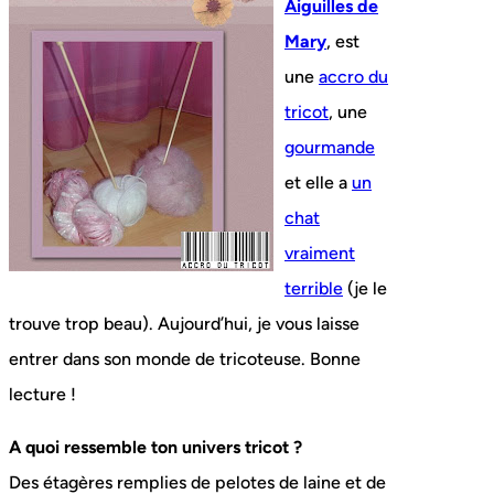
Aiguilles de
Mary
, est
une
accro du
tricot
, une
gourmande
et elle a
un
chat
vraiment
terrible
(je le
trouve trop beau). Aujourd’hui, je vous laisse
entrer dans son monde de tricoteuse. Bonne
lecture !
A quoi ressemble ton univers tricot ?
Des étagères remplies de pelotes de laine et de