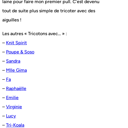
laine pour faire mon premier pull. C’est devenu
tout de suite plus simple de tricoter avec des
aiguilles !
Les autres « Tricotons avec… » :
–
Knit Spirit
–
Poupe & Soso
–
Sandra
–
Mlle Gima
–
Fa
–
Raphaëlle
–
Emilie
–
Virginie
–
Lucy
–
Tri-Koala