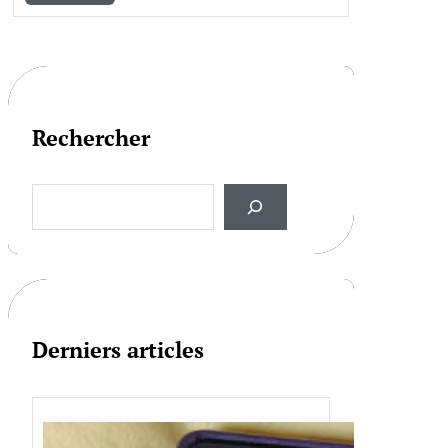
Rechercher
S
e
a
r
c
h
Derniers articles