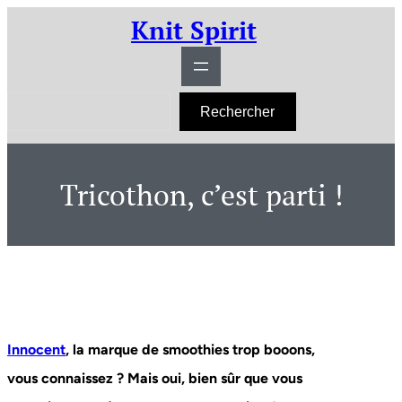
Aller
Knit Spirit
au
contenu
R
Rechercher
e
c
h
e
r
Tricothon, c’est parti !
c
h
e
r
Innocent
, la marque de smoothies trop booons,
vous connaissez ? Mais oui, bien sûr que vous