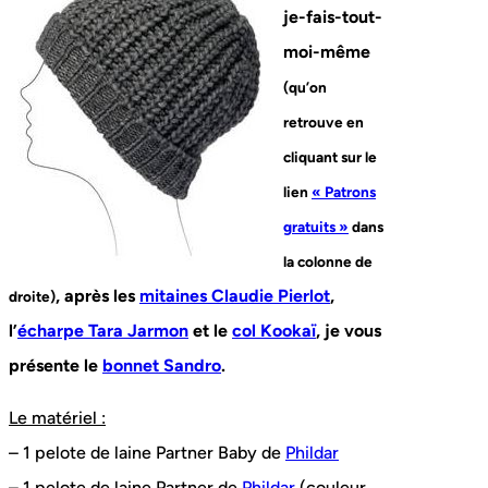
je-fais-tout-
moi-même
(qu’on
retrouve en
cliquant sur le
lien
« Patrons
gratuits »
dans
la colonne de
, après les
mitaines Claudie Pierlot
,
droite)
l’
écharpe Tara Jarmon
et le
col Kookaï
, je vous
présente le
bonnet Sandro
.
Le matériel :
– 1 pelote de laine Partner Baby de
Phildar
– 1 pelote de laine Partner de
Phildar
(couleur