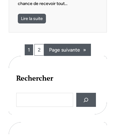
chance de recevoir tout…
Lire la suite
1
2
Page suivante
»
Rechercher
S
e
a
r
c
h