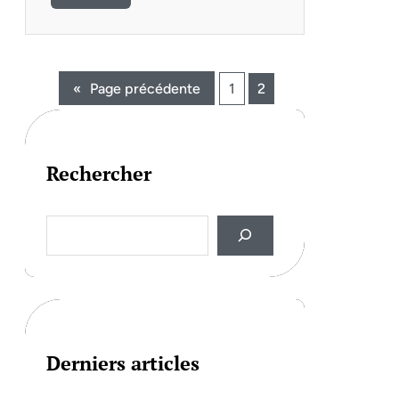
«
Page précédente
1
2
Rechercher
S
e
a
r
c
h
Derniers articles