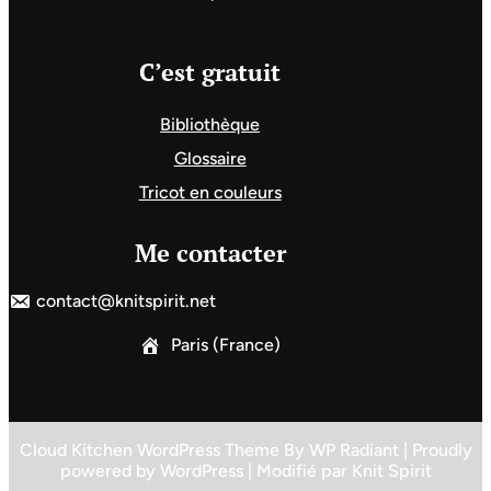
C’est gratuit
Bibliothèque
Glossaire
Tricot en couleurs
Me contacter
contact@knitspirit.net
Paris (France)
Cloud Kitchen WordPress Theme
By
WP Radiant
| Proudly
powered by
WordPress
| Modifié par
Knit Spirit