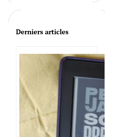
c
h
Derniers articles