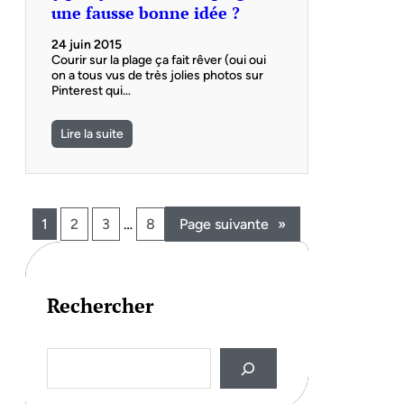
une fausse bonne idée ?
24 juin 2015
Courir sur la plage ça fait rêver (oui oui
on a tous vus de très jolies photos sur
Pinterest qui…
Lire la suite
1
2
3
…
8
Page suivante
»
Rechercher
S
e
a
r