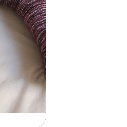
t} Le défi 2026
ricote mes
ettes
la 4ème année
utive que
ise un défi de…