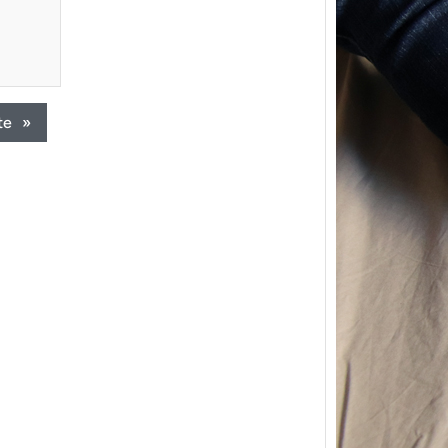
te
»
{Trico
power
Ce pat
initial
les me