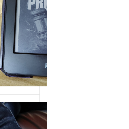
ande surprise, j’ai
é dans la série
Grace »…