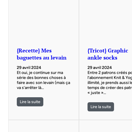
{Recette} Mes
{Tricot} Graphic
baguettes au levain
ankle socks
29 avril 2024
29 avril 2024
Et oui, je continue sur ma
Entre 2 patrons créés p
série des bonnes choses à
l’abonnement Knit & Yo
faire avec son levain (mais ça
illimité, je prends aussi l
va s’arrêter là…
temps de créer des pat
« juste »…
Lire la suite
Lire la suite