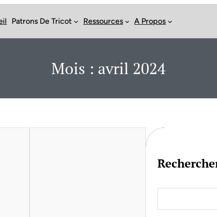
il
Patrons De Tricot
Ressources
A Propos
Mois :
avril 2024
Recherche
S
e
a
r