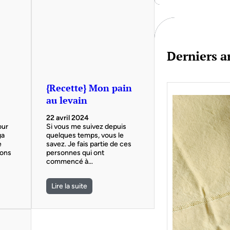
c
h
Derniers ar
{Recette} Mon pain
au levain
22 avril 2024
our
Si vous me suivez depuis
ga
quelques temps, vous le
e
savez. Je fais partie de ces
rons
personnes qui ont
commencé à…
Lire la suite
Je bo