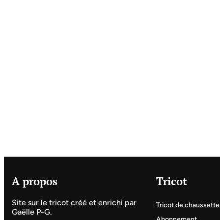
A propos
Tricot
Site sur le tricot créé et enrichi par
Tricot de chaussette
Gaëlle P-G.
Abonnement