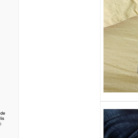
Sans gr
replong
« Roy 
 de
lis
c