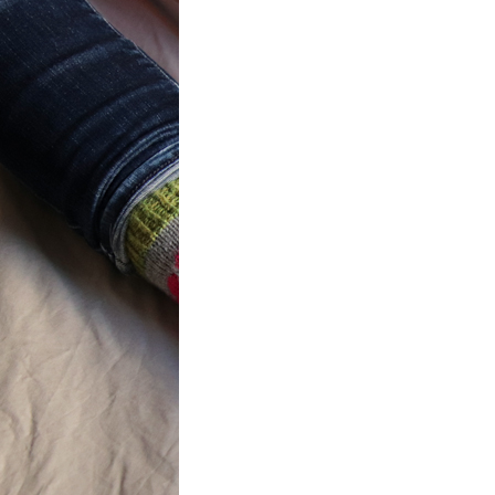
t} Flower
 socks
ron a été
ement créé pour
mbres de…