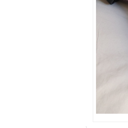
{Trico
: Je t
socqu
C’est 
conséc
j’organ