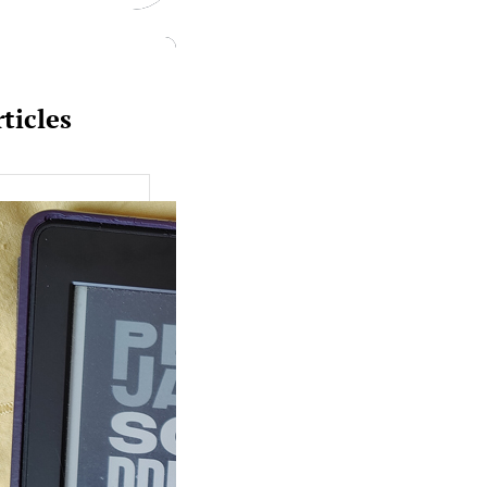
ticles
uquine #149