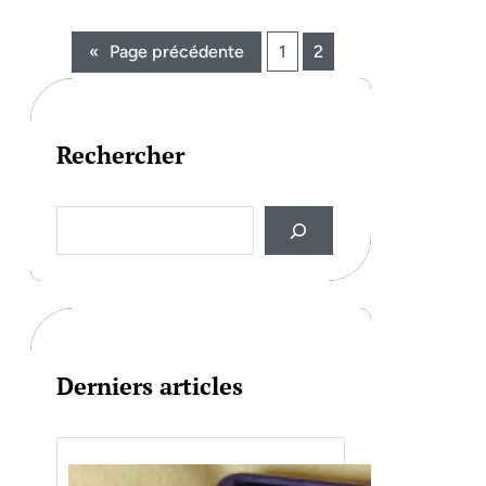
«
Page précédente
1
2
Rechercher
S
e
a
r
c
h
Derniers articles