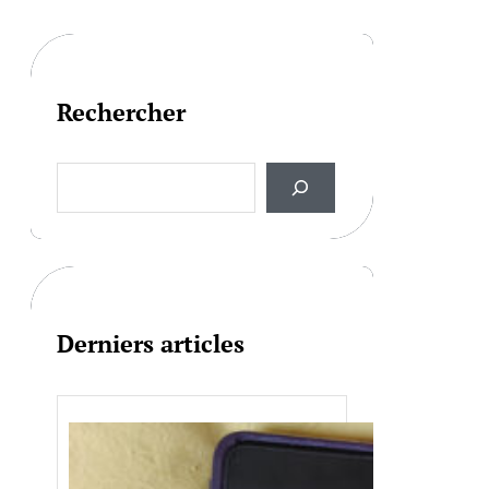
Rechercher
S
e
a
r
c
h
Derniers articles