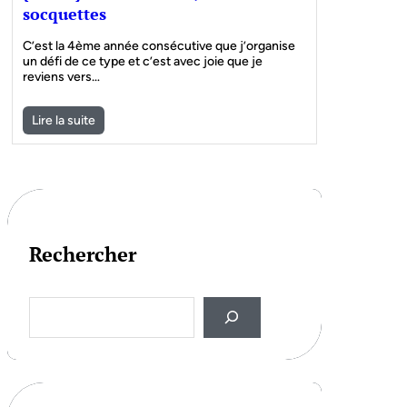
socquettes
C’est la 4ème année consécutive que j’organise
un défi de ce type et c’est avec joie que je
reviens vers…
Lire la suite
Rechercher
S
e
a
r
c
h