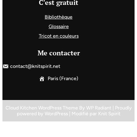
C’est gratuit
Bibliothèque
Glossaire
Tricot en couleurs
Me contacter
contact@knitspirit.net
Paris (France)
Cloud Kitchen WordPress Theme
By
WP Radiant
| Proudly
powered by
WordPress
| Modifié par
Knit Spirit