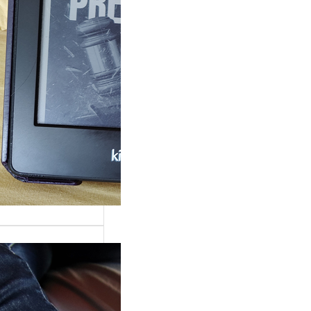
rande surprise, j’ai
gé dans la série
 Grace »…