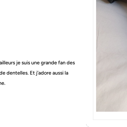
{Tric
Je tr
socqu
C’est 
consé
j’orga
ailleurs je suis une grande fan des
e dentelles. Et j’adore aussi la
ne.