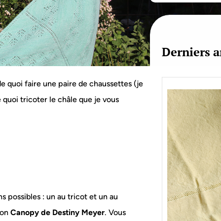
c
h
Derniers a
 de quoi faire une paire de chaussettes (je
 quoi tricoter le châle que je vous
ns possibles : un au tricot et un au
Je bo
tron
Canopy de Destiny Meyer
. Vous