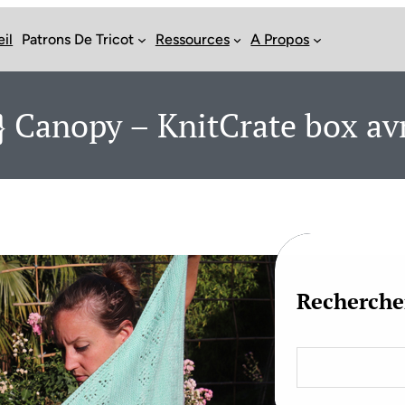
il
Patrons De Tricot
Ressources
A Propos
} Canopy – KnitCrate box av
Recherche
S
e
a
r