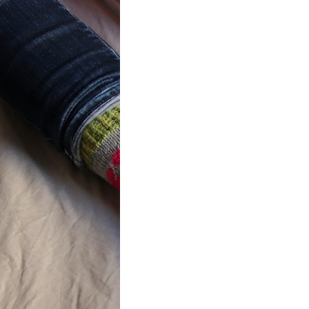
ot} Flower
r socks
ron a été
lement créé pour les
es de…