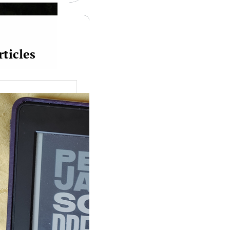
rticles
uquine #149