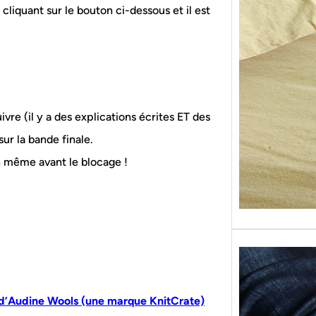
liquant sur le bouton ci-dessous et il est
Sans g
replon
« Roy
suivre (il y a des explications écrites ET des
sur la bande finale.
en même avant le blocage !
d’Audine Wools (une marque KnitCrate)