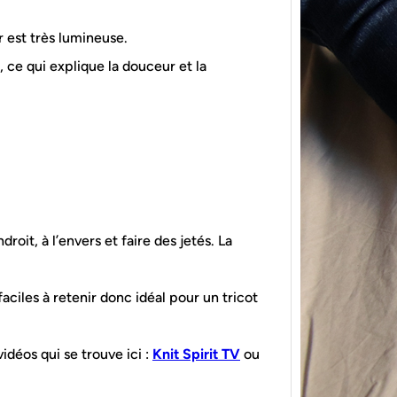
r est très lumineuse.
ce qui explique la douceur et la
{Tric
powe
Ce pat
initia
roit, à l’envers et faire des jetés. La
membr
aciles à retenir donc idéal pour un tricot
vidéos qui se trouve ici :
Knit Spirit TV
ou