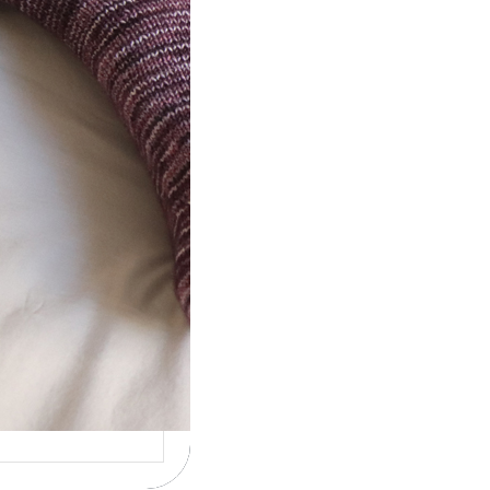
ot} Le défi 2026 :
icote mes
ettes
la 4ème année
cutive que
nise un défi de…