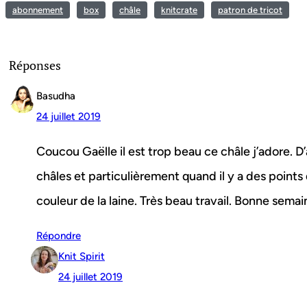
abonnement
box
châle
knitcrate
patron de tricot
Réponses
Basudha
24 juillet 2019
Coucou Gaëlle il est trop beau ce châle j’adore. D’
châles et particulièrement quand il y a des points d
couleur de la laine. Très beau travail. Bonne semai
Répondre
Knit Spirit
24 juillet 2019