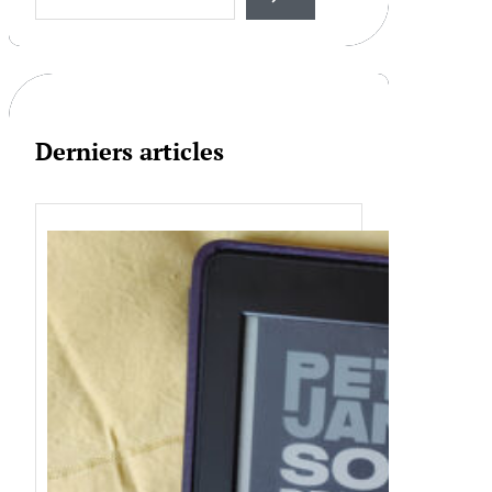
a
r
c
h
Derniers articles