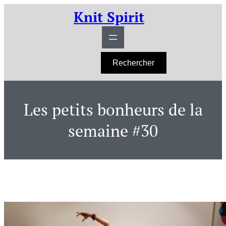
Aller
Knit Spirit
au
contenu
R
Rechercher
e
c
h
e
r
Les petits bonheurs de la
c
h
e
semaine #30
r