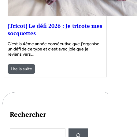
{Tricot} Le défi 2026 : Je tricote mes
socquettes
C’est la 4ème année consécutive que j’organise
un défi de ce type et c’est avec joie que je
reviens vers…
Lire la suite
Rechercher
S
e