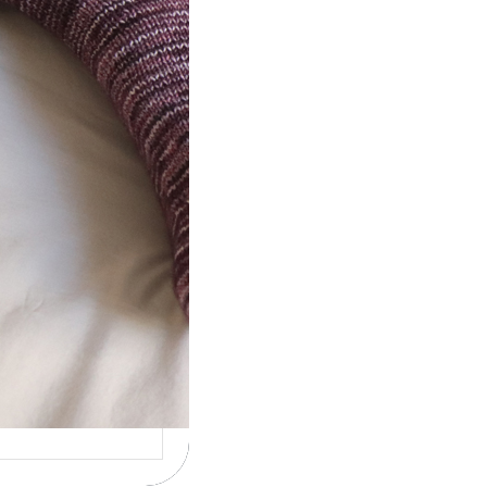
ot} Le défi 2026 :
icote mes
ettes
la 4ème année
cutive que
nise un défi de…