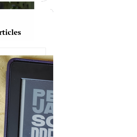
rticles
uquine #149