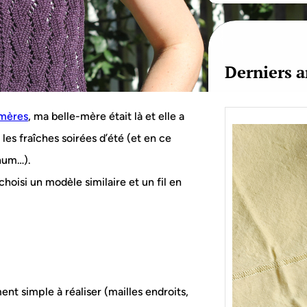
c
h
Derniers a
 mères
, ma belle-mère était là et elle a
les fraîches soirées d’été (et en ce
hum…).
choisi un modèle similaire et un fil en
ent simple à réaliser (mailles endroits,
Je bo