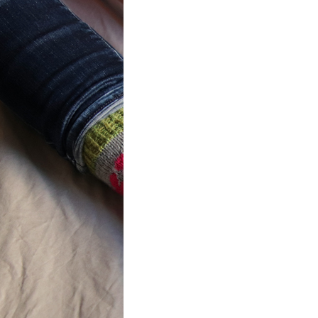
ot} Flower
r socks
ron a été
lement créé pour les
es de…