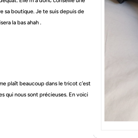
 adéquat. Elle m a donc conseillé une
{Tric
Je tr
e sa boutique. Je te suis depuis de
socqu
era la bas ahah .
C’est 
consé
j’orga
 me plaît beaucoup dans le tricot c’est
s qui nous sont précieuses. En voici