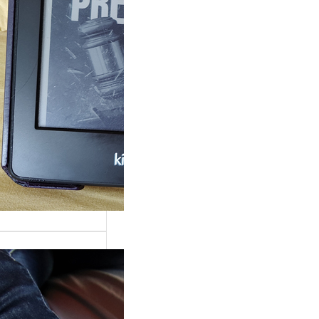
rande surprise, j’ai
gé dans la série
 Grace »…