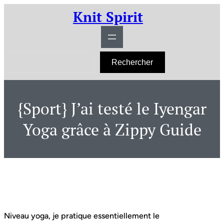
Aller
Knit Spirit
au
contenu
R
Rechercher
e
c
h
e
r
{Sport} J’ai testé le Iyengar
c
h
e
Yoga grâce à Zippy Guide
r
Niveau yoga, je pratique essentiellement le