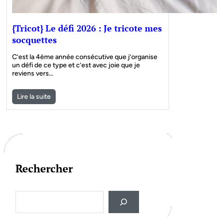
{Tricot} Le défi 2026 : Je tricote mes
socquettes
C’est la 4ème année consécutive que j’organise
un défi de ce type et c’est avec joie que je
reviens vers…
Lire la suite
Rechercher
S
e
a