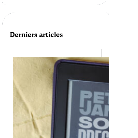
r
c
h
Derniers articles