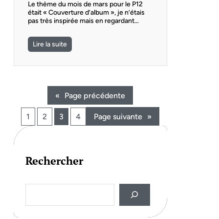
Le thème du mois de mars pour le P12
était « Couverture d’album », je n’étais
pas très inspirée mais en regardant…
Lire la suite
«
Page précédente
1
2
3
4
Page suivante
»
Rechercher
S
e
a
r