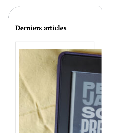
c
h
Derniers articles