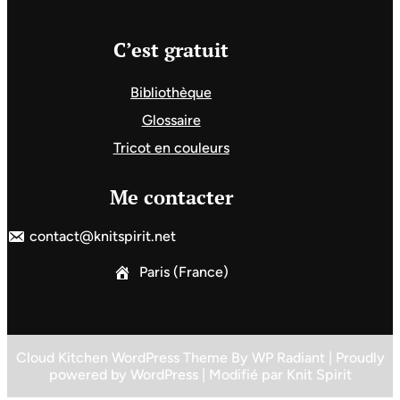
C’est gratuit
Bibliothèque
Glossaire
Tricot en couleurs
Me contacter
contact@knitspirit.net
Paris (France)
Cloud Kitchen WordPress Theme
By
WP Radiant
| Proudly
powered by
WordPress
| Modifié par
Knit Spirit