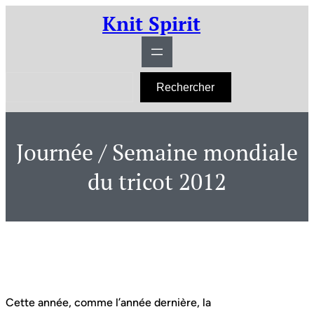
Aller
Knit Spirit
au
contenu
R
Rechercher
e
c
h
e
r
Journée / Semaine mondiale
c
h
e
du tricot 2012
r
Cette année, comme l’année dernière, la