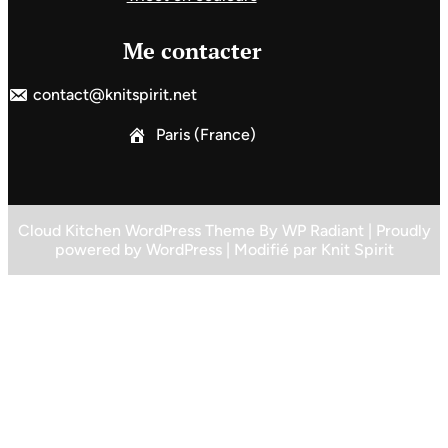
Me contacter
contact@knitspirit.net
Paris (France)
Cloud Kitchen WordPress Theme
By
WP Radiant
| Proudly
powered by
WordPress
| Modifié par
Knit Spirit