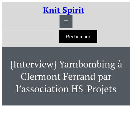
Aller
Knit Spirit
au
contenu
R
Rechercher
e
c
h
e
r
{Interview} Yarnbombing à
c
h
e
Clermont Ferrand par
r
l’association HS_Projets