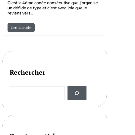
C’est la 4ème année consécutive que j’organise
un défi de ce type et c’est avec joie que je
reviens vers…
Lire la suite
Rechercher
S
e
a
r
c
h