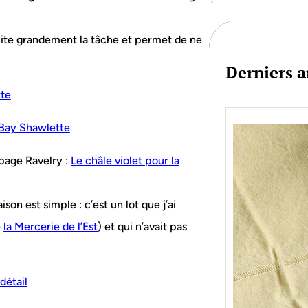
c
h
cilite grandement la tâche et permet de ne
Derniers a
 page Ravelry :
Le châle violet pour la
ison est simple : c’est un lot que j’ai
e
la Mercerie de l’Est
) et qui n’avait pas
Je bo