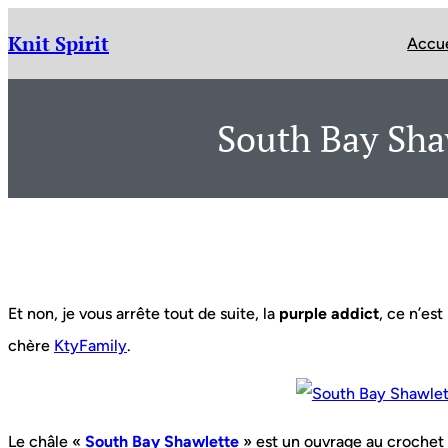
Aller
au
Knit Spirit
Accue
contenu
South Bay Shaw
Et non, je vous arrête tout de suite, la
purple addict
, ce n’est
chère
KtyFamily
.
Le châle «
South Bay Shawlette
» est un ouvrage au crochet