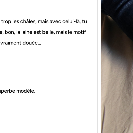
rop les châles, mais avec celui-là, tu
bon, la laine est belle, mais le motif
es vraiment douée…
{Tric
powe
Ce pat
initia
membr
 superbe modèle.