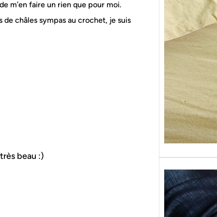
 de m’en faire un rien que pour moi.
Sans g
replon
ns de châles sympas au crochet, je suis
« Roy
très beau :)