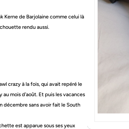
{Tric
Je tr
socqu
onk Kerne de Barjolaine comme celui là
C’est 
chouette rendu aussi.
consé
j’orga
awl crazy à la fois, qui avait repéré le
ry au mois d’août. Et puis les vacances
 en décembre sans avoir fait le South
ochette est apparue sous ses yeux