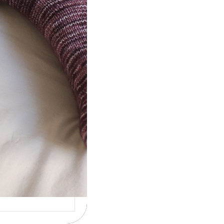
ot} Le défi 2026 :
icote mes
ettes
la 4ème année
cutive que
nise un défi de…