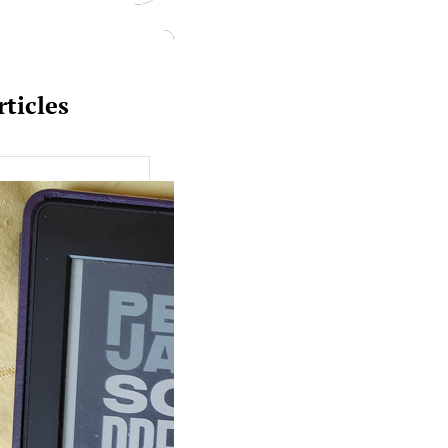
rticles
uquine #149