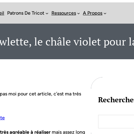
il
Patrons De Tricot
Ressources
A Propos
lette, le châle violet pour l
 pas moi pour cet article, c’est ma très
Recherche
S
e
a
très agréable à réaliser
mais assez long
r