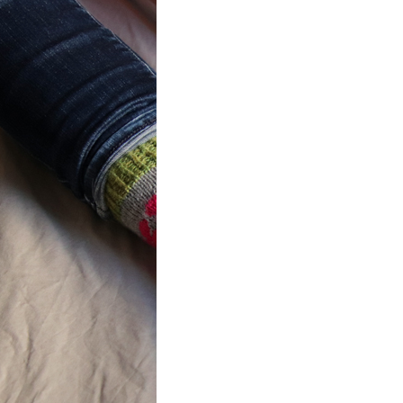
ot} Flower
r socks
ron a été
lement créé pour les
es de…