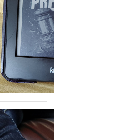
rande surprise, j’ai
gé dans la série
 Grace »…