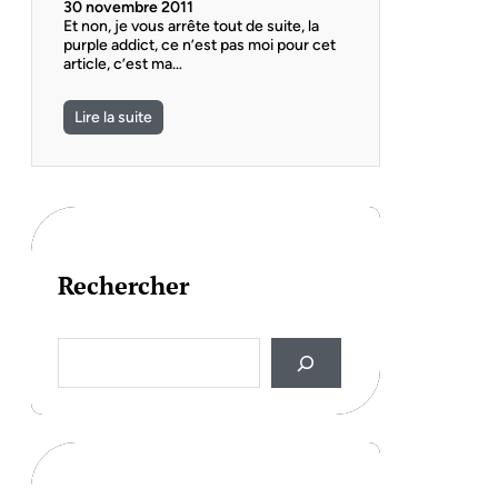
30 novembre 2011
Et non, je vous arrête tout de suite, la
purple addict, ce n’est pas moi pour cet
article, c’est ma…
Lire la suite
Rechercher
S
e
a
r
c
h