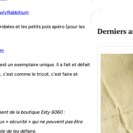
c
h
obées et les petits pois apéro (pour les
Derniers a
st un exemplaire unique. Il a fait et défait
, c’est comme le tricot, c’est faire et
nnent de la boutique Esty 6060 :
x « sécurité » qui ne peuvent pas être
Je bo
ble de les défaire.