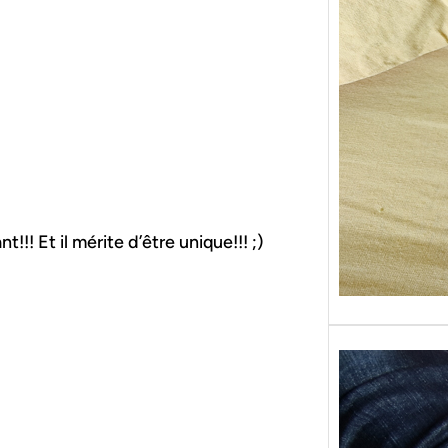
Sans g
replon
« Roy
!!! Et il mérite d’être unique!!! ;)