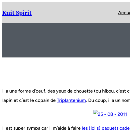
Aller
au
Knit Spirit
Accue
contenu
Il a une forme d’oeuf, des yeux de chouette (ou hibou, c’est 
lapin et c’est le copain de
Triplantenium
. Du coup, il a un no
Il est super sympa car il m’aide à faire
les (jolis) paquets cad