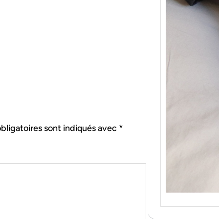
{Tric
Je tr
socqu
C’est 
consé
j’orga
bligatoires sont indiqués avec
*