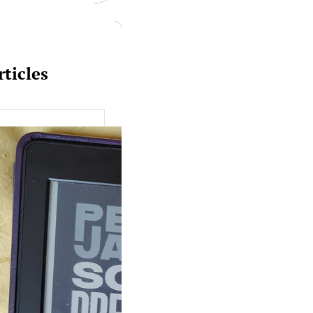
rticles
uquine #149