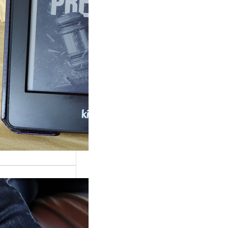
rande surprise, j’ai
gé dans la série
 Grace »…