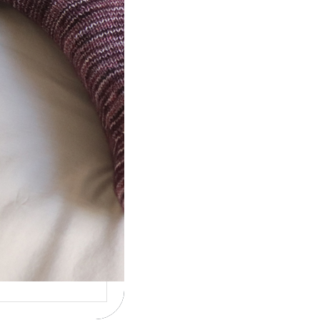
ot} Le défi 2026 :
icote mes
ettes
la 4ème année
cutive que
nise un défi de…