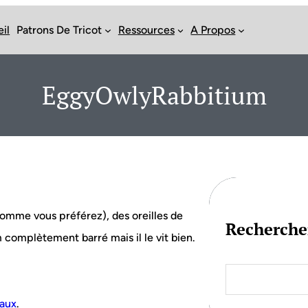
il
Patrons De Tricot
Ressources
A Propos
EggyOwlyRabbitium
comme vous préférez), des oreilles de
Recherche
m complètement barré mais il le vit bien.
S
e
a
eaux
.
r