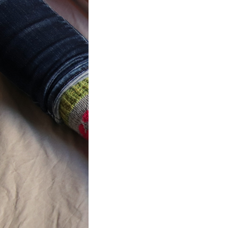
ot} Flower
r socks
ron a été
lement créé pour les
es de…