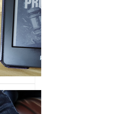
ande surprise, j’ai
é dans la série
Grace »…