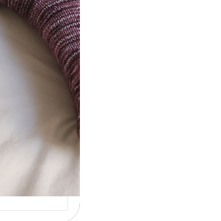
t} Le défi 2026
ricote mes
ettes
la 4ème année
utive que
ise un défi de…