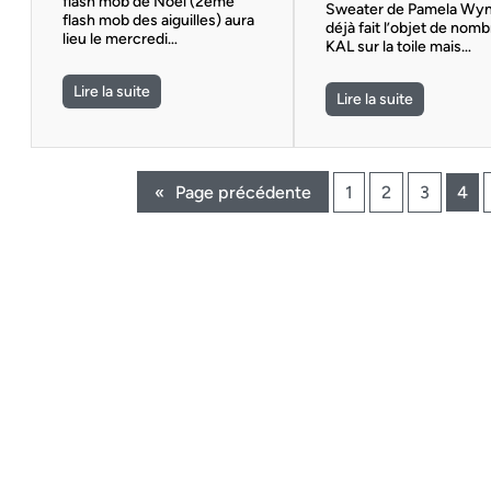
flash mob de Noël (2ème
Sweater de Pamela Wyn
flash mob des aiguilles) aura
déjà fait l’objet de nom
lieu le mercredi…
KAL sur la toile mais…
Lire la suite
Lire la suite
«
Page précédente
1
2
3
4