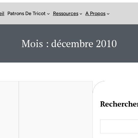
il
Patrons De Tricot
Ressources
A Propos
Mois :
décembre 2010
Recherche
S
e
a
r