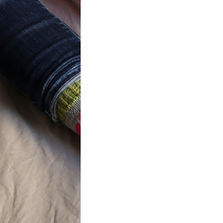
t} Flower
 socks
ron a été
ement créé pour
mbres de…