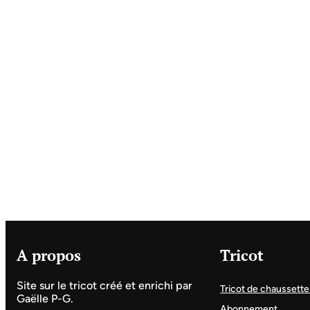
A propos
Tricot
Site sur le tricot créé et enrichi par
Tricot de chaussette
Gaëlle P-G.
Abonnement