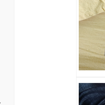
Sans gr
replong
« Roy 
y