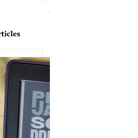
ticles
uquine #149