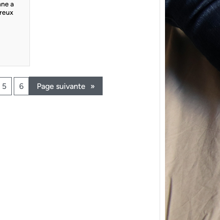
ne a
breux
5
6
Page suivante
»
{Trico
power
Ce pat
initial
les me