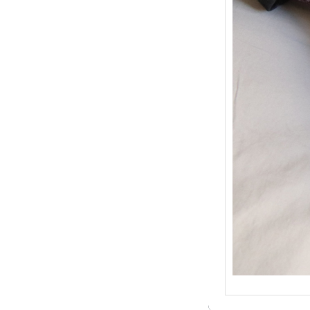
{Trico
: Je t
socqu
C’est 
conséc
j’organ