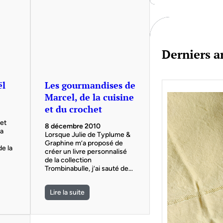
c
h
Derniers ar
ël
Les gourmandises de
Marcel, de la cuisine
et du crochet
 et
8 décembre 2010
la
Lorsque Julie de Typlume &
Graphine m’a proposé de
de la
créer un livre personnalisé
de la collection
Trombinabulle, j’ai sauté de…
Lire la suite
Je bo