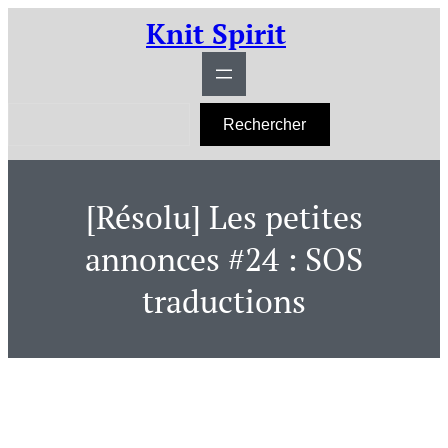
Aller
Knit Spirit
au
contenu
R
Rechercher
e
c
h
e
r
[Résolu] Les petites
c
h
e
annonces #24 : SOS
r
traductions