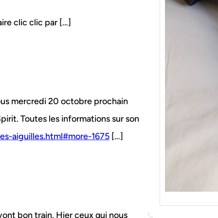
{Tric
Je tr
ire clic clic par […]
socqu
C’est 
consé
j’orga
vous mercredi 20 octobre prochain
pirit. Toutes les informations sur son
des-aiguilles.html#more-1675
[…]
vont bon train. Hier ceux qui nous