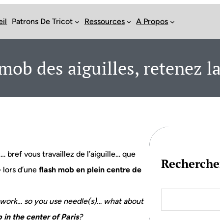
il
Patrons De Tricot
Ressources
A Propos
mob des aiguilles, retenez la
bref vous travaillez de l’aiguille… que
Recherche
» lors d’une
flash mob en plein centre de
S
e
hwork… so you use needle(s)… what about
a
 in the center of Paris
?
r