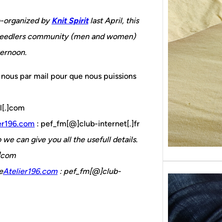
Sans g
replon
-organized by
Knit Spirit
last April, this
« Roy
he needlers community (men and women)
ternoon.
 nous par mail pour que nous puissions
il[.]com
er196.com
: pef_fm[@]club-internet[.]fr
 we can give you all the usefull details.
.]com
e
Atelier196.com
: pef_fm[@]club-