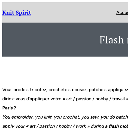
Aller
au
Knit Spirit
Accue
contenu
Flash 
Vous brodez, tricotez, crochetez, cousez, patchez, appliquez… 
diriez-vous d’appliquer votre « art / passion / hobby / travail 
Paris
?
You embroider, you knit, you crochet, you sew, you do patc
apply your « art / passion / hobby / work » during
a flash mob