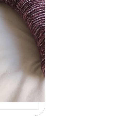
ot} Le défi 2026 :
icote mes
ettes
la 4ème année
cutive que
nise un défi de…