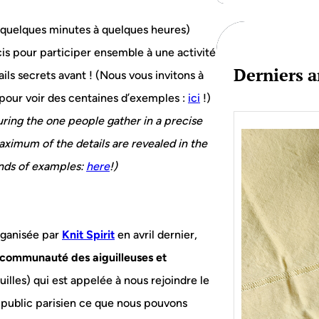
c
h
 quelques minutes à quelques heures)
cis pour participer ensemble à une activité
Derniers a
ls secrets avant ! (Nous vous invitons à
 pour voir des centaines d’exemples :
ici
!)
uring the one people gather in a precise
maximum of the details are revealed in the
nds of examples:
here
!)
ganisée par
Knit Spirit
en avril dernier,
 communauté des aiguilleuses et
illes) qui est appelée à nous rejoindre le
 public parisien ce que nous pouvons
Je bo