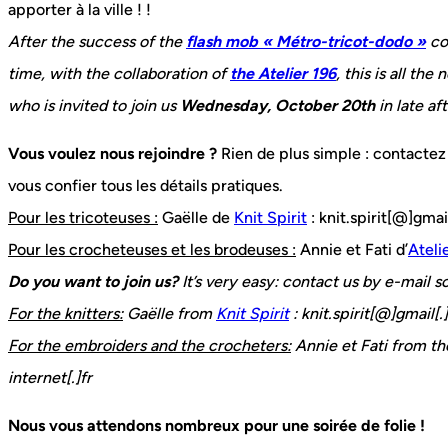
apporter à la ville ! !
After the success of the
flash mob « Métro-tricot-dodo »
co
time, with the collaboration of
the Atelier 196
, this is all t
who is invited to join us
Wednesday, October 20th
in late af
Vous voulez nous rejoindre ?
Rien de plus simple : contactez
vous confier tous les détails pratiques.
Pour les tricoteuses :
Gaëlle de
Knit Spirit
: knit.spirit[@]gma
Pour les crocheteuses et les brodeuses :
Annie et Fati d’
Ateli
Do you want to join us?
It’s very easy: contact us by e-mail so
For the knitters:
Gaëlle from
Knit Spirit
: knit.spirit[@]gmail[
For the embroiders and the crocheters:
Annie et Fati from th
internet[.]fr
Nous vous attendons nombreux pour une soirée de folie !