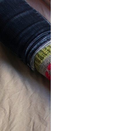
ot} Flower
r socks
ron a été
lement créé pour les
es de…