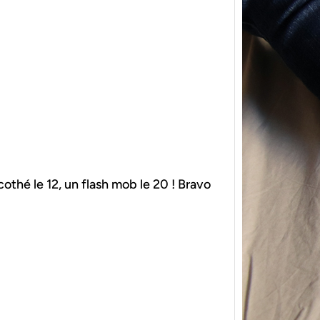
{Tric
powe
Ce pat
othé le 12, un flash mob le 20 ! Bravo
initia
membr