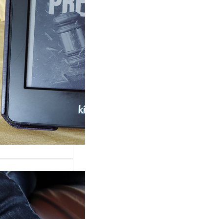
rande surprise, j’ai
gé dans la série
 Grace »…