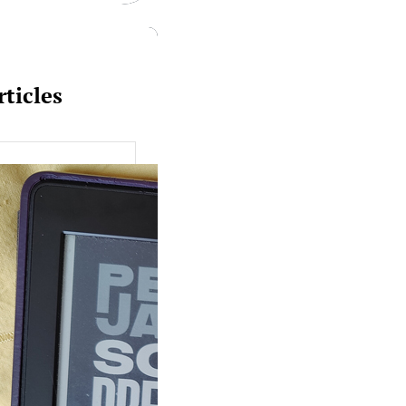
rticles
uquine #149