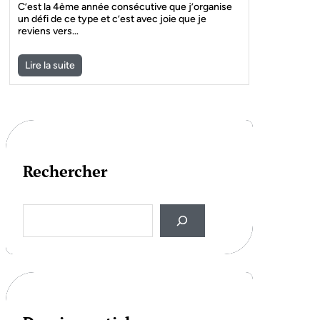
C’est la 4ème année consécutive que j’organise
un défi de ce type et c’est avec joie que je
reviens vers…
Lire la suite
Rechercher
S
e
a
r
c
h