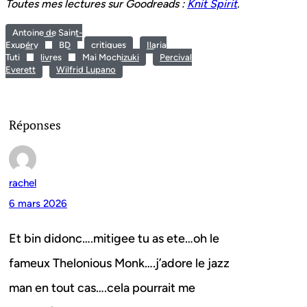
Toutes mes lectures sur Goodreads :
Knit Spirit
.
Antoine de Saint-
Exupéry
BD
critiques
Ilaria
Tuti
livres
Mai Mochizuki
Percival
Everett
Wilfrid Lupano
Réponses
rachel
6 mars 2026
Et bin didonc….mitigee tu as ete…oh le
fameux Thelonious Monk….j’adore le jazz
man en tout cas….cela pourrait me