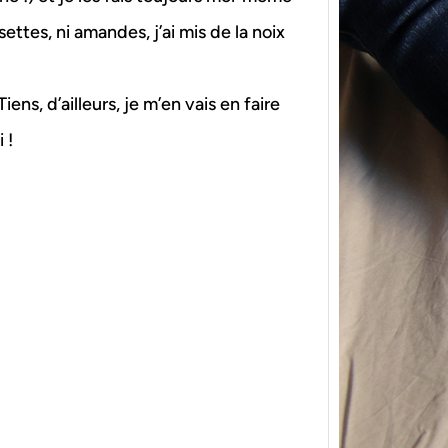
isettes, ni amandes, j’ai mis de la noix
ns, d’ailleurs, je m’en vais en faire
 !
{Tric
powe
Ce pat
initia
membr