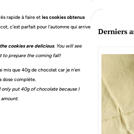
c
h
ès rapide à faire et
les cookies obtenus
icot, c’est parfait pour l’automne qui arrive
Derniers a
the cookies are delicious
. You will see
ct to prepare the coming fall!
’ai mis que 40g de chocolat car je n’en
la dose complète.
I only put 40g of chocolate because I
e amount.
Je bo