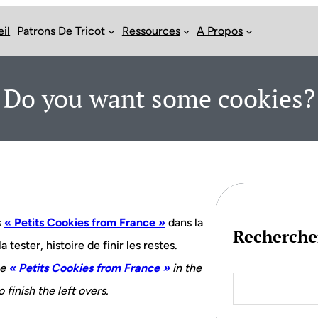
il
Patrons De Tricot
Ressources
A Propos
Do you want some cookies?
s
« Petits Cookies from France »
dans la
Recherche
 tester, histoire de finir les restes.
he
« Petits Cookies from France »
in the
S
e
o finish the left overs.
a
r