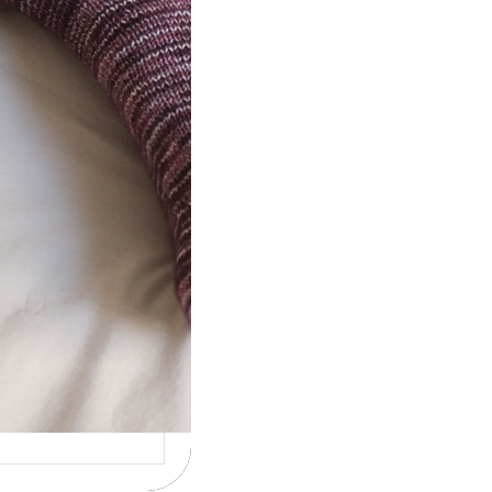
ot} Le défi 2026 :
icote mes
ettes
la 4ème année
cutive que
nise un défi de…