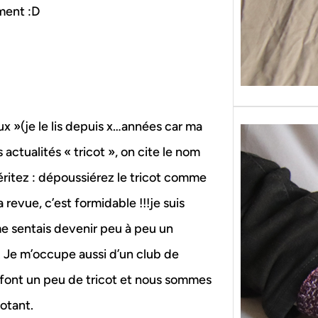
ement :D
x »(je le lis depuis x…années car ma
ctualités « tricot », on cite le nom
éritez : dépoussiérez le tricot comme
 revue, c’est formidable !!!je suis
me sentais devenir peu à peu un
i. Je m’occupe aussi d’un club de
font un peu de tricot et nous sommes
cotant.