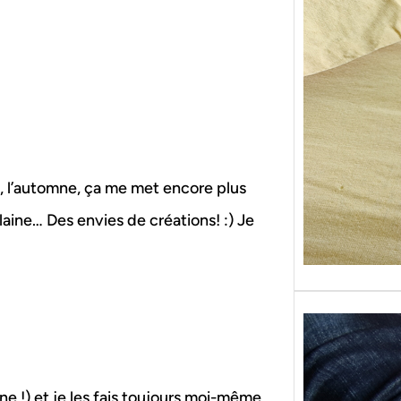
Sans g
replon
« Roy
n, l’automne, ça me met encore plus
laine… Des envies de créations! :) Je
e !) et je les fais toujours moi-même