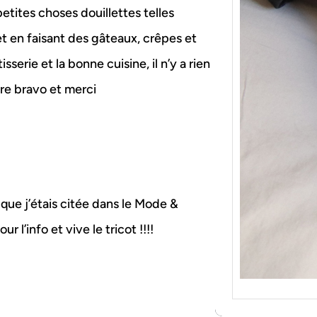
{Tric
etites choses douillettes telles
Je tr
socqu
et en faisant des gâteaux, crêpes et
C’est 
serie et la bonne cuisine, il n’y a rien
consé
j’orga
re bravo et merci
que j’étais citée dans le Mode &
ur l’info et vive le tricot !!!!