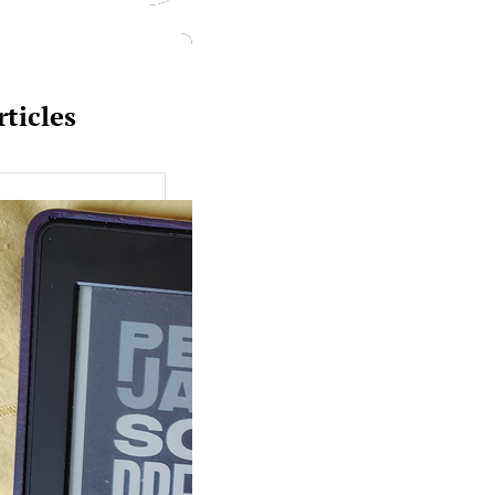
rticles
uquine #149