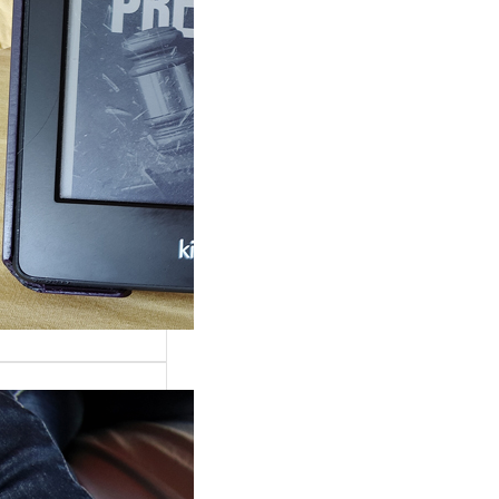
rande surprise, j’ai
gé dans la série
 Grace »…