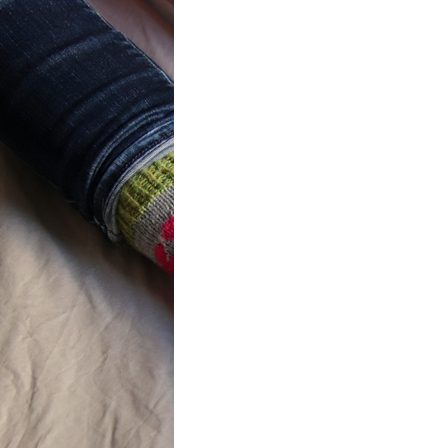
ot} Flower
r socks
ron a été
lement créé pour les
es de…