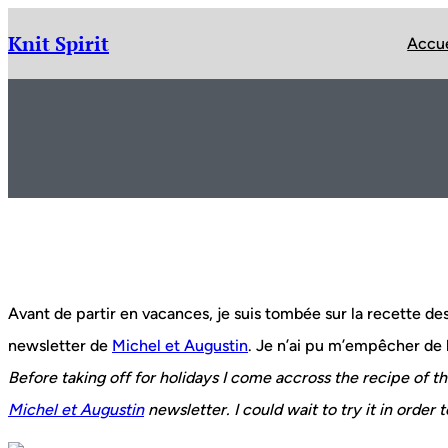
Aller
au
Knit Spirit
Accue
contenu
Avant de partir en vacances, je suis tombée sur la recette de
newsletter de
Michel et Augustin
. Je n’ai pu m’empêcher de la
Before taking off for holidays I come accross the recipe of t
Michel et Augustin
newsletter. I could wait to try it in order t