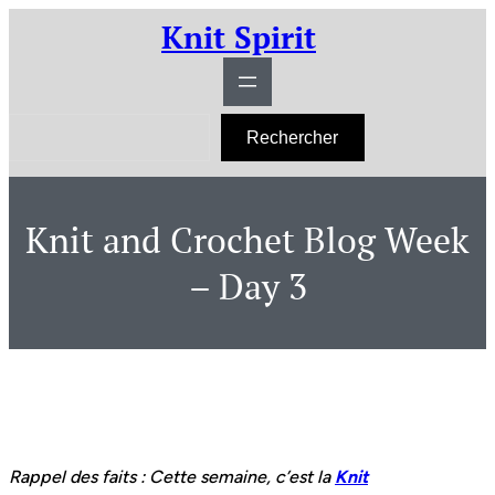
Aller
Knit Spirit
au
contenu
R
Rechercher
e
c
h
e
r
Knit and Crochet Blog Week
c
h
e
– Day 3
r
Rappel des faits : Cette semaine, c’est la
Knit