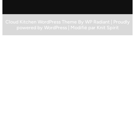
Cloud Kitchen WordPress Theme
By
WP Radiant
| Proudly
powered by
WordPress
| Modifié par
Knit Spirit