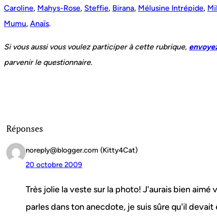
Caroline
,
Mahys-Rose
,
Steffie
,
Birana
,
Mélusine Intrépide
,
Mil
Mumu
,
Anaïs
.
Si vous aussi vous voulez participer à cette rubrique,
envoyez
parvenir le questionnaire.
Réponses
noreply@blogger.com (Kitty4Cat)
20 octobre 2009
Très jolie la veste sur la photo! J'aurais bien aimé 
parles dans ton anecdote, je suis sûre qu'il devait