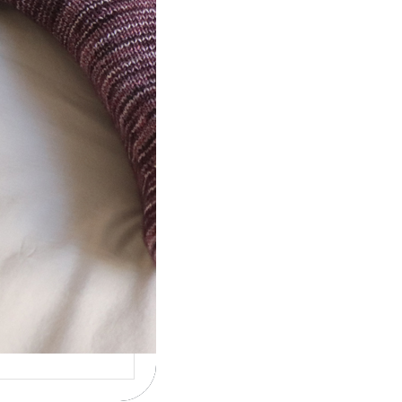
ot} Le défi 2026 :
icote mes
ettes
la 4ème année
cutive que
nise un défi de…