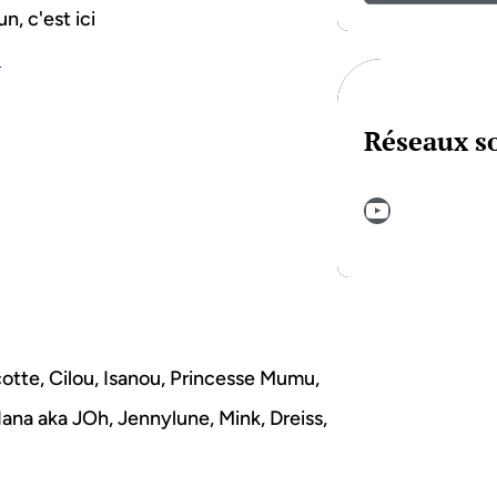
n, c'est ici
l
Réseaux s
YouTube
scotte, Cilou, Isanou, Princesse Mumu,
 Nana aka JOh, Jennylune, Mink, Dreiss,