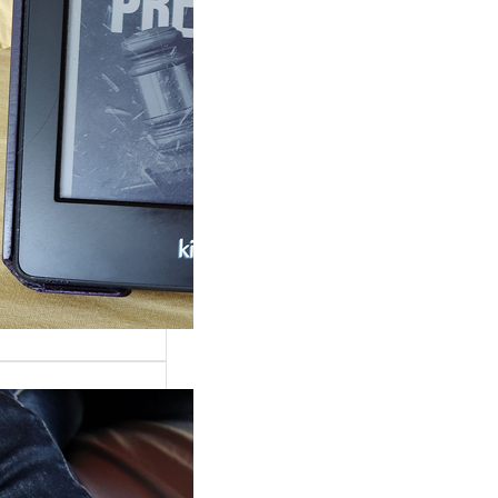
rande surprise, j’ai
gé dans la série
 Grace »…