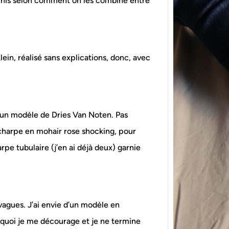
infinis selon comment on les combine entre
ein, réalisé sans explications, donc, avec
{Tric
powe
d’un modèle de Dries Van Noten. Pas
Ce pat
 écharpe en mohair rose shocking, pour
initia
membr
pe tubulaire (j’en ai déjà deux) garnie
vagues. J’ai envie d’un modèle en
ns quoi je me décourage et je ne termine