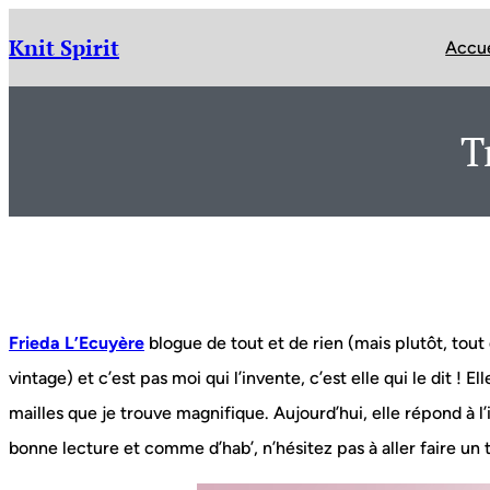
Aller
au
Knit Spirit
Accue
contenu
T
Frieda L’Ecuyère
blogue de tout et de rien (mais plutôt, to
vintage) et c’est pas moi qui l’invente, c’est elle qui le dit ! 
mailles que je trouve magnifique. Aujourd’hui, elle répond à l
bonne lecture et comme d’hab’, n’hésitez pas à aller faire un t