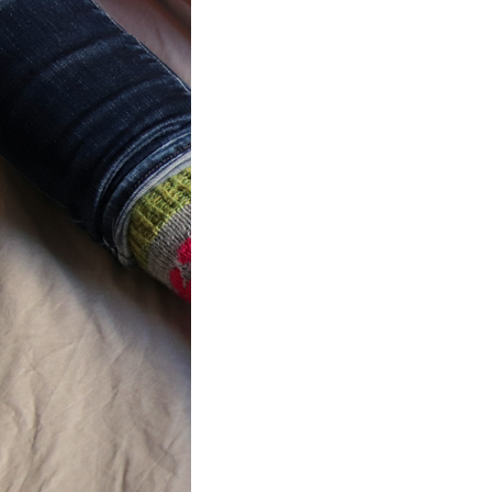
ot} Flower
r socks
ron a été
lement créé pour les
es de…