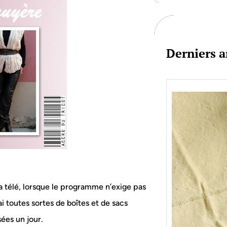
c
h
Derniers a
a télé, lorsque le programme n’exige pas
j’ai toutes sortes de boîtes et de sacs
Je bo
sées un jour.