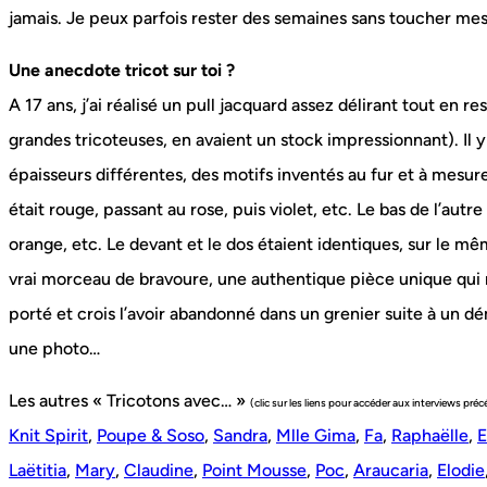
jamais. Je peux parfois rester des semaines sans toucher mes 
Une anecdote tricot sur toi ?
A 17 ans, j’ai réalisé un pull jacquard assez délirant tout en
grandes tricoteuses, en avaient un stock impressionnant). Il 
épaisseurs différentes, des motifs inventés au fur et à mes
était rouge, passant au rose, puis violet, etc. Le bas de l’autr
orange, etc. Le devant et le dos étaient identiques, sur le 
vrai morceau de bravoure, une authentique pièce unique qui n
porté et crois l’avoir abandonné dans un grenier suite à un
une photo…
Les autres « Tricotons avec… »
(clic sur les liens pour accéder aux interviews pré
Knit Spirit
,
Poupe & Soso
,
Sandra
,
Mlle Gima
,
Fa
,
Raphaëlle
,
E
Laëtitia
,
Mary
,
Claudine
,
Point Mousse
,
Poc
,
Araucaria
,
Elodie