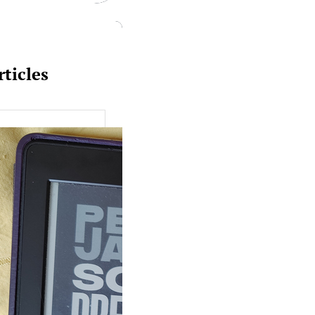
rticles
uquine #149