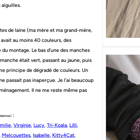
aiguilles.
 restes de laine (ma mère et ma grand-mère,
y avait au moins 40 couleurs, des
ure du montage. Le bas d’une des manches
e manche était vert, passant au jaune, puis
même principe de dégradé de couleurs. Un
e passait pas inaperçue. Je l’ai beaucoup
 déménagement. Il ne me reste même pas
:
cédentes)
milie
,
Virginie
,
Lucy
,
Tri-Koala
,
Lilli
,
,
Melcouettes
,
Isabelle
,
Kitty4Cat
,