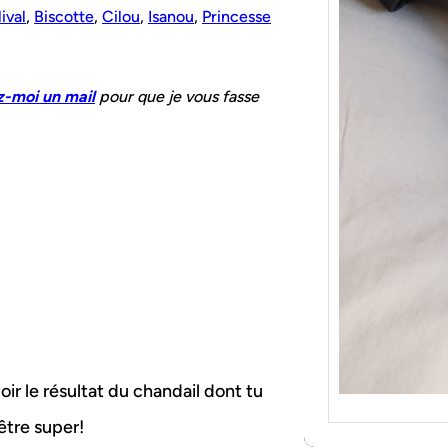
{Tric
ival
,
Biscotte
,
Cilou
,
Isanou
,
Princesse
Je tr
socqu
C’est 
-moi un mail
pour que je vous fasse
consé
j’orga
voir le résultat du chandail dont tu
 être super!