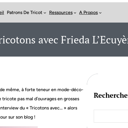
il
Patrons De Tricot
Ressources
A Propos
ricotons avec Frieda L’Ecuyè
ut de même, à forte teneur en mode-déco-
Recherche
Elle tricote pas mal d’ouvrages en grosses
’interview du « Tricotons avec… » alors
S
e
our sur son blog !
a
r