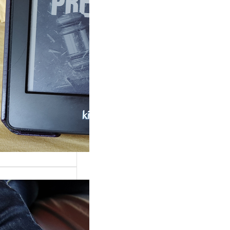
rande surprise, j’ai
gé dans la série
 Grace »…