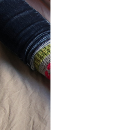
ot} Flower
r socks
ron a été
lement créé pour les
es de…