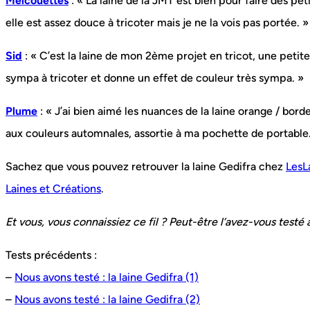
Melcouettes
: « La laine de la JMT est bien pour faire des pet
elle est assez douce à tricoter mais je ne la vois pas portée. »
Sid
: « C’est la laine de mon 2ème projet en tricot, une petit
sympa à tricoter et donne un effet de couleur très sympa. »
Plume
: « J’ai bien aimé les nuances de la laine orange / bor
aux couleurs automnales, assortie à ma pochette de portable
Sachez que vous pouvez retrouver la laine Gedifra chez
LesL
Laines et Créations
.
Et vous, vous connaissiez ce fil ? Peut-être l’avez-vous testé 
Tests précédents :
–
Nous avons testé : la laine Gedifra (1)
–
Nous avons testé : la laine Gedifra (2)