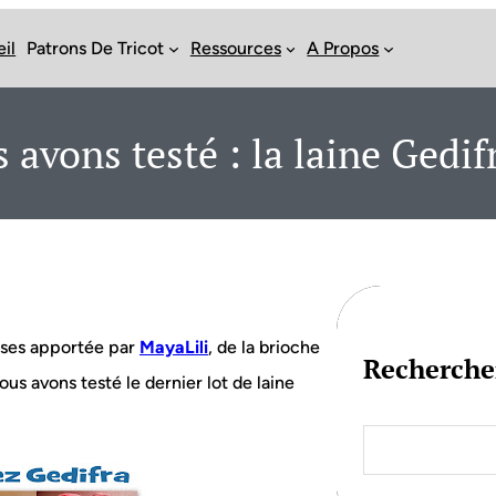
il
Patrons De Tricot
Ressources
A Propos
 avons testé : la laine Gedifr
roses apportée par
MayaLili
, de la brioche
Recherche
us avons testé le dernier lot de laine
S
e
a
r