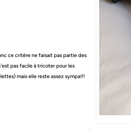
{Tric
Je tr
socqu
C’est 
consé
j’orga
nc ce critère ne faisait pas partie des
'est pas facile à tricoter pour les
lettes) mais elle reste assez sympa!!!