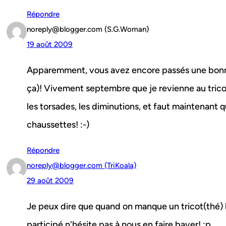
Répondre
noreply@blogger.com (S.G.Woman)
19 août 2009
Apparemment, vous avez encore passés une bonn
ça)! Vivement septembre que je revienne au tricot
les torsades, les diminutions, et faut maintenant 
chaussettes! :-)
Répondre
noreply@blogger.com (TriKoala)
29 août 2009
Je peux dire que quand on manque un tricot(thé) ha
participé n'hésite pas à nous en faire baver! :p