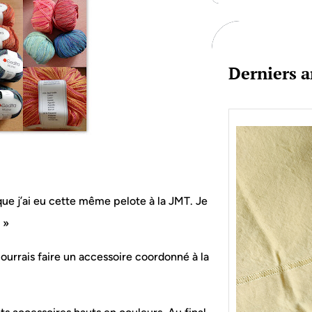
c
h
Derniers a
é que j’ai eu cette même pelote à la JMT. Je
 »
pourrais faire un accessoire coordonné à la
Je bo