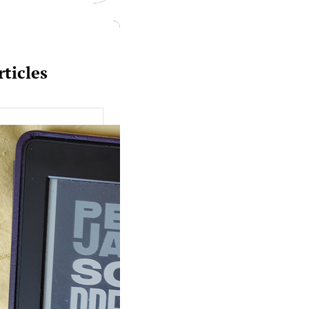
rticles
uquine #149