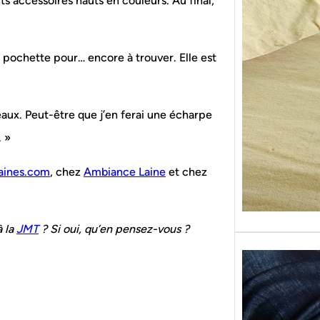
its accessoires hauts en couleurs. Au final,
Sans g
replon
« Roy
e pochette pour… encore à trouver. Elle est
deaux. Peut-être que j’en ferai une écharpe
. »
aines.com
, chez
Ambiance Laine
et chez
à la
JMT
? Si oui, qu’en pensez-vous ?