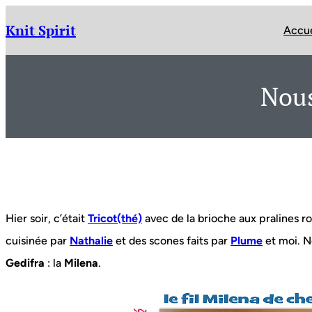
Aller
au
Knit Spirit
Accue
contenu
Nous
Hier soir, c’était
Tricot(thé)
avec de la brioche aux pralines 
cuisinée par
Nathalie
et des scones faits par
Plume
et moi. No
Gedifra
: la
Milena
.