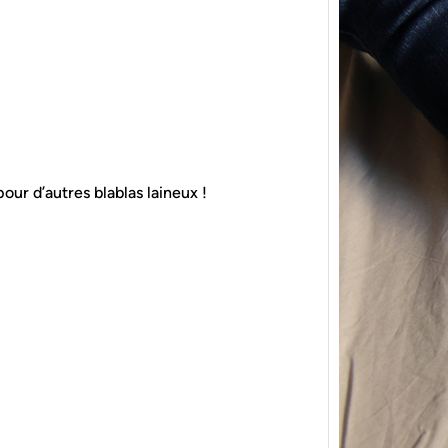
{Tric
pour d’autres blablas laineux !
powe
Ce pat
initia
membr