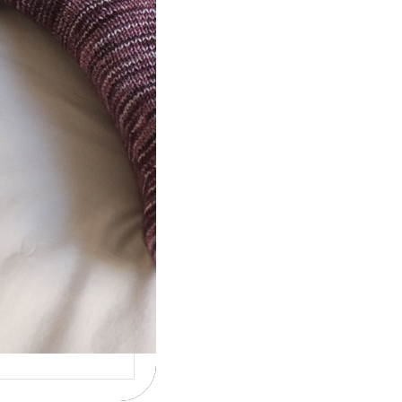
ot} Le défi 2026 :
icote mes
ettes
la 4ème année
cutive que
nise un défi de…