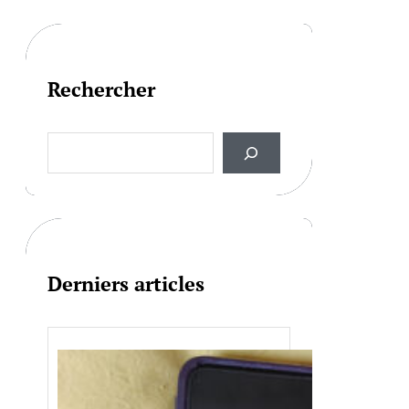
Rechercher
S
e
a
r
c
h
Derniers articles